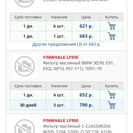
Срок поставки
Наличие
Цена
Купить
621 р.
1 дн.
6 шт.
683 р.
1 дн.
1 шт.
Другие предложения (3)
от 683 р.
FINWHALE LF935
Фильтр масляный BMW 3(E90, E91,
E92), 5(F10, F07, F11), 7(F01, F0
Срок поставки
Наличие
Цена
Купить
652 р.
1 дн.
4 шт.
790 р.
30 дней
3 шт.
FINWHALE LF950
Фильтр масляный C-CLASS(W204,
W205, S204, S205), CLS(C218, X218),