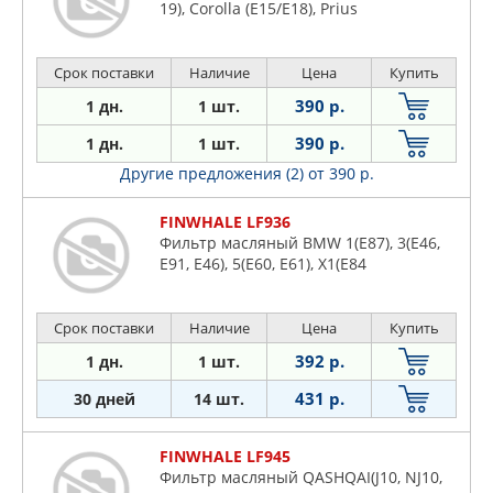
19), Corolla (E15/E18), Prius
Срок поставки
Наличие
Цена
Купить
390 р.
1 дн.
1 шт.
390 р.
1 дн.
1 шт.
Другие предложения (2)
от 390 р.
FINWHALE LF936
Фильтр масляный BMW 1(E87), 3(E46,
E91, E46), 5(E60, E61), X1(E84
Срок поставки
Наличие
Цена
Купить
392 р.
1 дн.
1 шт.
431 р.
30 дней
14 шт.
FINWHALE LF945
Фильтр масляный QASHQAI(J10, NJ10,