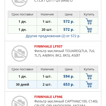
C7,C8 / Q3 I / Q5 (8RB) O
Срок поставки
Наличие
Цена
Купить
572 р.
1 дн.
1 шт.
572 р.
1 дн.
20 шт.
Другие предложения (2)
от 572 р.
FINWHALE LF937
Фильтр масляный TOUAREG(7LA, 7L6,
7L7), A4(8KH, 8K2, 8K5), A5(8T
Срок поставки
Наличие
Цена
Купить
594 р.
1 дн.
1 шт.
653 р.
30 дней
2 шт.
FINWHALE LF946
Фильтр масляный CAPTIVA(C100, C140),
CRUZE, ORLANDO(J309), ANTARA