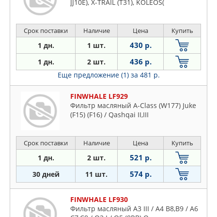
JJ10E), X-TRAIL (T31), KOLEOS(
Срок поставки
Наличие
Цена
Купить
430 р.
1 дн.
1 шт.
436 р.
1 дн.
2 шт.
Еще предложение (1)
за 481 р.
FINWHALE LF929
Фильтр масляный A-Class (W177) Juke
(F15) (F16) / Qashqai II,III
Срок поставки
Наличие
Цена
Купить
521 р.
1 дн.
2 шт.
574 р.
30 дней
11 шт.
FINWHALE LF930
Фильтр масляный A3 III / A4 B8,B9 / A6