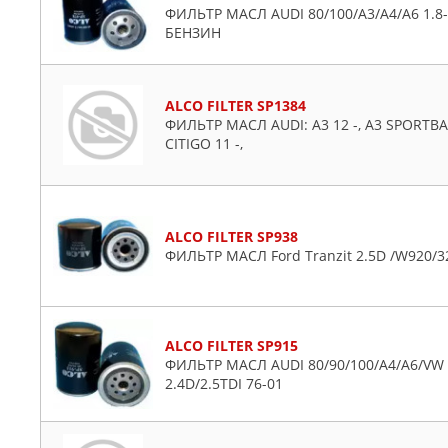
Citroen
ФИЛЬТР МАСЛ AUDI 80/100/A3/A4/A6 1.8-2.
Daewoo
БЕНЗИН
Daihatsu
Dodge
ALCO FILTER SP1384
Fiat
ФИЛЬТР МАСЛ AUDI: A3 12 -, A3 SPORTBAC
Ford
CITIGO 11 -,
Honda
Hyundai
Infiniti
ALCO FILTER SP938
Isuzu
ФИЛЬТР МАСЛ Ford Tranzit 2.5D /W920/
Iveco
Jaguar
Jeep
ALCO FILTER SP915
KIA
ФИЛЬТР МАСЛ AUDI 80/90/100/A4/A6/VW G
Lancia
2.4D/2.5TDI 76-01
Land Rover
Lincoln