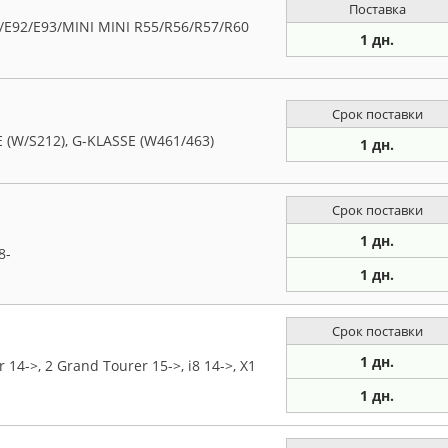
Поставка
E92/E93/MINI MINI R55/R56/R57/R60
1 дн.
Срок поставки
W/S212), G-KLASSE (W461/463)
1 дн.
Срок поставки
1 дн.
8-
1 дн.
Срок поставки
1 дн.
->, 2 Grand Tourer 15->, i8 14->, X1
1 дн.