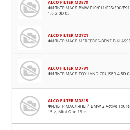
ALCO FILTER MD879
Mazda
ФИЛЬТР МАСЛ BMW F10/F11/F25/E90/E91/
Mercedes
1.6-2.0D 05-
Mitsubishi
Nissan
ALCO FILTER MD721
Opel
ФИЛЬТР МАСЛ MERCEDES-BENZ E-KLASSE (
Peugeot
Plymouth
Porsche
Proton
ALCO FILTER MD781
ФИЛЬТР МАСЛ TOY LAND CRUISER 4.5D 0
Renault
Rover
Saab
Seat
ALCO FILTER MD815
ФИЛЬТР МАСЛЯНЫЙ BMW 2 Active Tourer 14
Skoda
15->, Mini One 13->
Subaru
Suzuki
Toyota