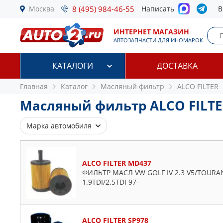
Москва
8 (495) 984-46-55
Написать
В
ИНТЕРНЕТ МАГАЗИН
АВТОЗАПЧАСТИ ДЛЯ ИНОМАРОК
КАТАЛОГИ
ДОСТАВКА
Главная
Каталог
Масляный фильтр
ALCO FILTER
Масляный фильтр ALCO FILT
Марка автомобиля
Alfa Romeo
Audi
ALCO FILTER MD437
BMW
ФИЛЬТР МАСЛ VW GOLF IV 2.3 V5/TOURAN/
1.9TDI/2.5TDI 97-
Cadillac
Chevrolet
Chrysler
ALCO FILTER SP978