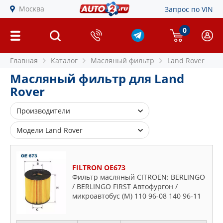
Москва
Запрос по VIN
0
Главная
Каталог
Масляный фильтр
Land Rover
Масляный фильтр для Land
Rover
Производители
ALCO FILTER
Модели Land Rover
BLUE PRINT
Defender
BOSCH
Discovery
FILTRON OE673
BSG
Freelander
Фильтр масляный CITROEN: BERLINGO
CHAMPION
/ BERLINGO FIRST Автофургон /
Range
микроавтобус (M) 110 96-08 140 96-11
CLEAN FILTERS
140 03-05 140 02-11 160 00-08,
COMLINE
BERLINGO / BERLINGO FIRST вэн (MF