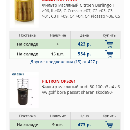
PURFLUX
Фильтр масляный Citroen Berlingo I
>96, II >08, C-Crosser >07, C2 >03, C3
QUATTRO FRENI
>01, C3 II >09, C4 >04, C4 Picasso >06, C5
SCT
I, II > 05, C6 >06, Jumper >06, Xsara 97-
STELLOX
05, Fiat Ducato >06, Scudo >07, Ford C-
Max >07, Focus II >04, Galaxy II >06,
UFI
Поставка
Наличие
Цена
Купить
Kuga >08, Mondeo
VALEO
423 р.
На складе
+
ZEKKERT
554 р.
На складе
15 шт.
Другие предложения (15)
от 427 р.
FILTRON OP5261
Фильтр масляный audi 80 100 a3 a4 a6
vw golf bora passat sharan skoda90-
Поставка
Наличие
Цена
Купить
473 р.
На складе
9 шт.