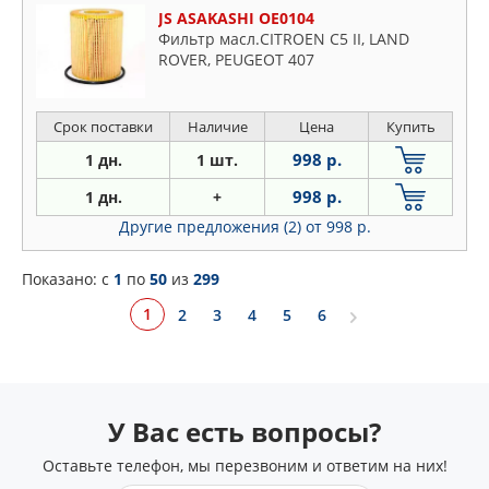
JS ASAKASHI OE0104
Фильтр масл.CITROEN C5 II, LAND
ROVER, PEUGEOT 407
Срок поставки
Наличие
Цена
Купить
998 р.
1 дн.
1 шт.
998 р.
1 дн.
+
Другие предложения (2)
от 998 р.
Показано: c
1
по
50
из
299
1
2
3
4
5
6
У Вас есть вопросы?
Оставьте телефон, мы перезвоним и ответим на них!