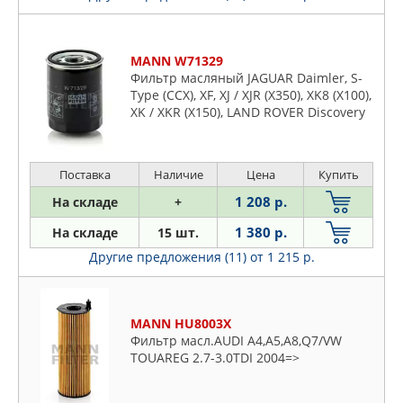
MANN W71329
Фильтр масляный JAGUAR Daimler, S-
Type (CCX), XF, XJ / XJR (X350), XK8 (X100),
XK / XKR (X150), LAND ROVER Discovery
3 / LR3, Range Rover III / L3, Range
Rover Sport
Поставка
Наличие
Цена
Купить
1 208 р.
На складе
+
1 380 р.
На складе
15 шт.
Другие предложения (11)
от 1 215 р.
MANN HU8003X
Фильтр масл.AUDI A4,A5,A8,Q7/VW
TOUAREG 2.7-3.0TDI 2004=>