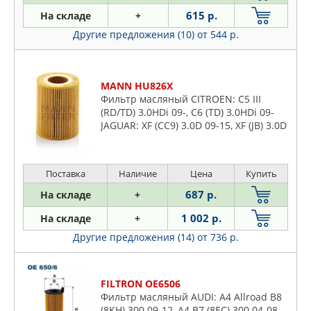
615 р.
На складе
+
Другие предложения (10)
от 544 р.
MANN HU826X
Фильтр масляный CITROEN: C5 III
(RD/TD) 3.0HDi 09-, C6 (TD) 3.0HDi 09-
JAGUAR: XF (CC9) 3.0D 09-15, XF (JB) 3.0D
15- LAND ROVER: RANGE ROVER IV (LG)
3.0D 09-
Поставка
Наличие
Цена
Купить
687 р.
На складе
+
1 002 р.
На складе
+
Другие предложения (14)
от 736 р.
FILTRON OE6506
Фильтр масляный AUDI: A4 Allroad B8
(8KH) 300 09-12, A4 B7 (8EC) 300 04-08