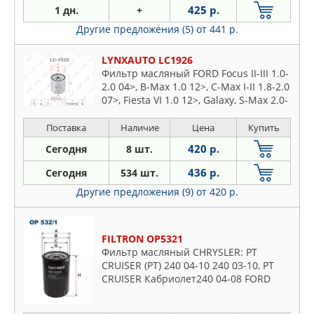
425 р.
1 дн.
+
Другие предложения (5)
от 441 р.
LYNXAUTO LC1926
Фильтр масляный FORD Focus II-III 1.0-
2.0 04>, B-Max 1.0 12>, C-Max I-II 1.8-2.0
07>, Fiesta VI 1.0 12>, Galaxy, S-Max 2.0-
2.3 06-15, Kuga 2.5 14>, Maverick 2.3
04>, Mondeo III-V 1.8-2.3 00>, Tourneo
Поставка
Наличие
Цена
Купить
1.0 13>, Transit Connect 1.0 13>, Transit
420 р.
Сегодня
8 шт.
2.3 06-14,
436 р.
Сегодня
534 шт.
Другие предложения (9)
от 420 р.
FILTRON OP5321
Фильтр масляный CHRYSLER: PT
CRUISER (PT) 240 04-10 240 03-10, PT
CRUISER Кабриолет240 04-08 FORD
USA: MUSTANG Convertible (C) 380 93-
99, MUSTANG купе (C) 380 93-9