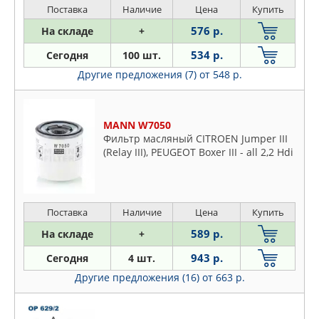
05, Fiat Ducato >06, Scudo >07, Ford C-
Поставка
Наличие
Цена
Купить
Max >07, Focus II >04, Galaxy II >06,
576 р.
На складе
+
Kuga >08, Mondeo
534 р.
Сегодня
100 шт.
Другие предложения (7)
от 548 р.
MANN W7050
Фильтр масляный CITROEN Jumper III
(Relay III), PEUGEOT Boxer III - all 2,2 Hdi
Поставка
Наличие
Цена
Купить
589 р.
На складе
+
943 р.
Сегодня
4 шт.
Другие предложения (16)
от 663 р.