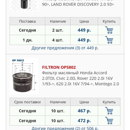
90>, LAND ROVER DISCOVERY 2.0 93>
Поставка
Наличие
Цена
Купить
449 р.
Сегодня
2 шт.
449 р.
1 дн.
4 шт.
Другие предложения (3)
от 449 р.
FILTRON OP5802
Фильтр масляный Honda Accord
2.0TDI, Civic 2.0D, Rover 220 2.0i 16V
1/93->, 620 2.0i 16V 7/94->, Montego 2.0
Turbo 4/84->8/88, 2.0TD, 220SDI, 420SDI,
620SDI
Срок поставки
Наличие
Цена
Купить
467 р.
Сегодня
10 шт.
472 р.
Сегодня
10 шт.
Другие предложения (2)
от 506 р.