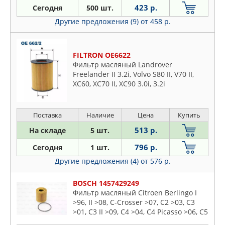
423 р.
Сегодня
500 шт.
Другие предложения (9)
от 458 р.
FILTRON OE6622
Фильтр масляный Landrover
Freelander II 3.2i, Volvo S80 II, V70 II,
XC60, XC70 II, XC90 3.0i, 3.2i
Поставка
Наличие
Цена
Купить
513 р.
На складе
5 шт.
796 р.
Сегодня
1 шт.
Другие предложения (4)
от 576 р.
BOSCH 1457429249
Фильтр масляный Citroen Berlingo I
>96, II >08, C-Crosser >07, C2 >03, C3
>01, C3 II >09, C4 >04, C4 Picasso >06, C5
I, II > 05, C6 >06, Jumper >06, Xsara 97-