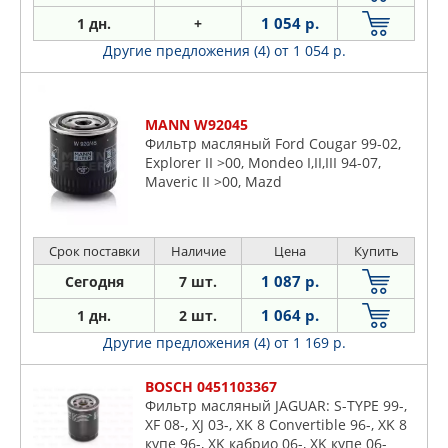
1 054 р.
1 дн.
+
Другие предложения (4)
от 1 054 р.
MANN W92045
Фильтр масляный Ford Cougar 99-02,
Explorer II >00, Mondeo I,II,III 94-07,
Maveric II >00, Mazd
Срок поставки
Наличие
Цена
Купить
1 087 р.
Сегодня
7 шт.
1 064 р.
1 дн.
2 шт.
Другие предложения (4)
от 1 169 р.
BOSCH 0451103367
Фильтр масляный JAGUAR: S-TYPE 99-,
XF 08-, XJ 03-, XK 8 Convertible 96-, XK 8
купе 96-, XK кабрио 06-, XK купе 06-