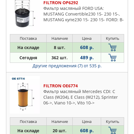
FILTRON OP6292
Фильтр масляный FORD USA:
MUSTANG Convertible230 15- 230 15-,
MUSTANG купе230 15- 230 15- FORD: B-
MAX (JK) 100 12- 100 12- 100 12- 100 16-,
C-MAX (DM2) 180 07-10 1
Поставка
Наличие
Цена
Купить
608 р.
На складе
8 шт.
489 р.
Сегодня
362 шт.
Другие предложения (7)
от 535 р.
FILTRON OE6774
Фильтр масляный Mercedes CDI: C
Class (W204), E Class (W212), Sprinter
06->, Viano 10->, Vito 10->
Поставка
Наличие
Цена
Купить
608 р.
На складе
20 шт.