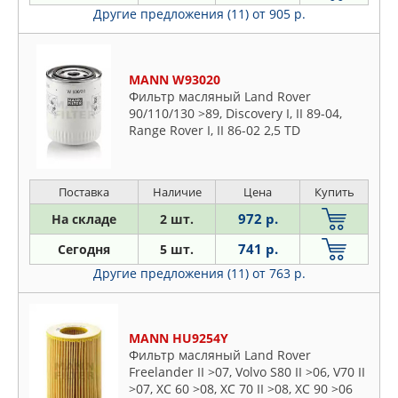
Другие предложения (11)
от 905 р.
MANN W93020
Фильтр масляный Land Rover
90/110/130 >89, Discovery I, II 89-04,
Range Rover I, II 86-02 2,5 TD
Поставка
Наличие
Цена
Купить
972 р.
На складе
2 шт.
741 р.
Сегодня
5 шт.
Другие предложения (11)
от 763 р.
MANN HU9254Y
Фильтр масляный Land Rover
Freelander II >07, Volvo S80 II >06, V70 II
>07, XC 60 >08, XC 70 II >08, XC 90 >06