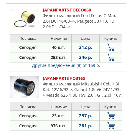
JAPANPARTS FOECO060
Фильтр масляный Ford Focus C-Max
2.0TDCi 10/03-->, Peugeot 307 1.6HDI,
2.0HDI 1/04-->
Поставка
Наличие
Цена
Купить
212 р.
Сегодня
40 шт.
246 р.
Сегодня
253 шт.
Другие предложения (8)
от 169 р.
JAPANPARTS FO316S
Фильтр масляный Mitsubishi Colt 1.3i
Kat. 12V 6/92->, Galant 1.8i V6 24V 1/93-
> Mazda 626 1.8i. 16V, 2.0i. GT, 2.0i. 16V,
929 3.0i. V6
Поставка
Наличие
Цена
Купить
257 р.
Сегодня
23 шт.
261 р.
Сегодня
976 шт.