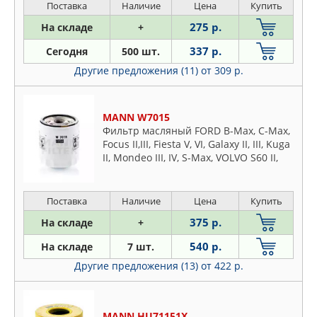
DENCKERMAN
Поставка
Наличие
Цена
Купить
FEBI
275 р.
На складе
+
FILTRON
337 р.
Сегодня
500 шт.
FRAM
Другие предложения (11)
от 309 р.
GOODWILL
JAPANPARTS
JAPKO
MANN W7015
Фильтр масляный FORD B-Max, C-Max,
JS ASAKASHI
Focus II,III, Fiesta V, VI, Galaxy II, III, Kuga
KOLBENSCHMIDT
II, Mondeo III, IV, S-Max, VOLVO S60 II,
S80 II, V70 II, XC60, Jaguar XE, XF. XJ,
LYNXAUTO
LAND ROVER Discovery Sport,
MANN
Freelander II, Range Rover Evogue
Поставка
Наличие
Цена
Купить
MAPCO
375 р.
На складе
+
MEAT & DORIA
540 р.
На складе
7 шт.
MECAFILTER
Другие предложения (13)
от 422 р.
MFILTER
OSSCA
PATRON
MANN HU71151X