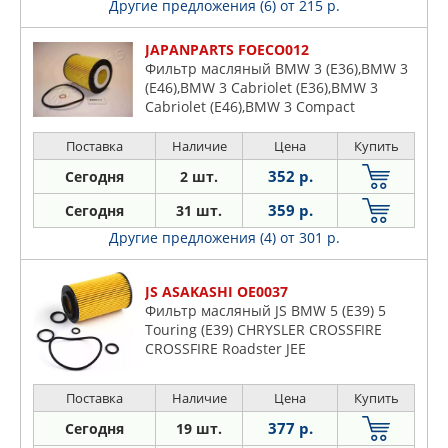
Другие предложения (6)
от 215 р.
JAPANPARTS FOECO012
Фильтр масляный BMW 3 (E36),BMW 3
(E46),BMW 3 Cabriolet (E36),BMW 3
Cabriolet (E46),BMW 3 Compact
(E36),BMW 3 Compact (E46),BMW 3
Coupe (E36),BMW 3 Coupe (E46),BMW 3
Поставка
Наличие
Цена
Купить
352 р.
Сегодня
2 шт.
359 р.
Сегодня
31 шт.
Другие предложения (4)
от 301 р.
JS ASAKASHI OE0037
Фильтр масляный JS BMW 5 (E39) 5
Touring (E39) CHRYSLER CROSSFIRE
CROSSFIRE Roadster JEE
Поставка
Наличие
Цена
Купить
377 р.
Сегодня
19 шт.