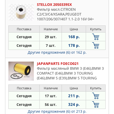
STELLOX 2050339SX
Фильтр масл.CITROEN
C2/C3/C4/XSARA,PEUGEOT
1007/206/307/407 1.1-2.0 16V 04>
Поставка
Наличие
Цена
Купить
168 р.
Сегодня
29 шт.
178 р.
Сегодня
7 шт.
Другие предложения (6)
от 162 р.
JAPANPARTS FOECO021
Фильтр масляный BMW 3 (E46),BMW 3
COMPACT (E46),BMW 3 TOURING
(E46),BMW 5 (E39),BMW 5 TOURING
(E39),CHRYSLER PT CRUISER (PT),HONDA
ACCORD VII (CL),HONDA ACCORD VII
Поставка
Наличие
Цена
Купить
211 р.
Сегодня
17 шт.
324 р.
Сегодня
56 шт.
Другие предложения (6)
от 213 р.