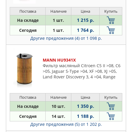
Поставка
Наличие
Цена
Купить
1 215 р.
На складе
1 шт.
1 764 р.
Сегодня
1 шт.
Другие предложения (4)
от 1 098 р.
MANN HU9341X
Фильтр масляный Citroen C5 II >08, C6
>05, Jaguar S-Type >04, XF >08, XJ >05,
Land Rover Discovery 3, 4 >04, Range
Rover Sport >05, Peugeot 407, 607 >05
Поставка
Наличие
Цена
Купить
1 350 р.
На складе
10 шт.
1 188 р.
Сегодня
14 шт.
Другие предложения (5)
от 1 202 р.