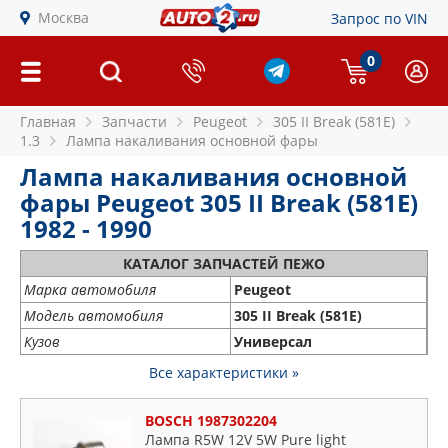
Москва
Запрос по VIN
0
Главная
Запчасти
Peugeot
305 II Break (581E)
1.3
Лампа накаливания основной фары
Лампа накаливания основной
фары Peugeot 305 II Break (581E)
1982 - 1990
КАТАЛОГ ЗАПЧАСТЕЙ ПЕЖО
Марка автомобиля
Peugeot
Модель автомобиля
305 II Break (581E)
Кузов
Универсал
Все характеристики »
BOSCH 1987302204
Лампа R5W 12V 5W Pure light