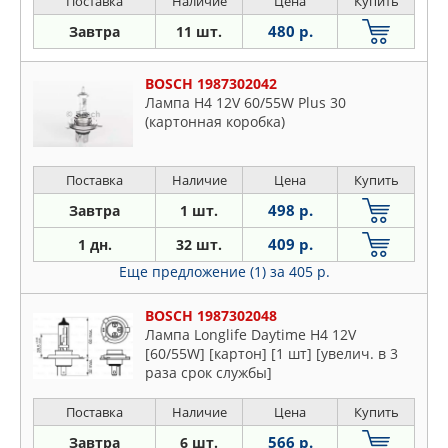
Поставка
Наличие
Цена
Купить
480 р.
Завтра
11 шт.
BOSCH 1987302042
Лампа H4 12V 60/55W Plus 30
(картонная коробка)
Поставка
Наличие
Цена
Купить
498 р.
Завтра
1 шт.
409 р.
1 дн.
32 шт.
Еще предложение (1)
за 405 р.
BOSCH 1987302048
Лампа Longlife Daytime H4 12V
[60/55W] [картон] [1 шт] [увелич. в 3
раза срок службы]
Поставка
Наличие
Цена
Купить
566 р.
Завтра
6 шт.