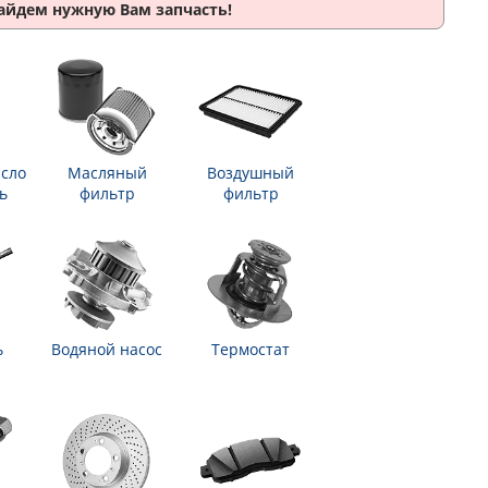
найдем нужную Вам запчасть!
сло
Масляный
Воздушный
ь
фильтр
фильтр
ь
Водяной насос
Термостат