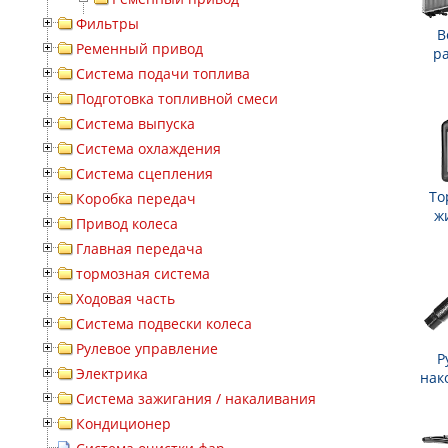
Фильтры
В
Ременный привод
р
Система подачи топлива
Подготовка топливной смеси
Система выпуска
Система охлаждения
Система сцепления
То
Коробка передач
ж
Привод колеса
Главная передача
тормозная система
Ходовая часть
Система подвески колеса
Рулевое управление
Р
Электрика
нак
Система зажигания / накаливания
Кондиционер