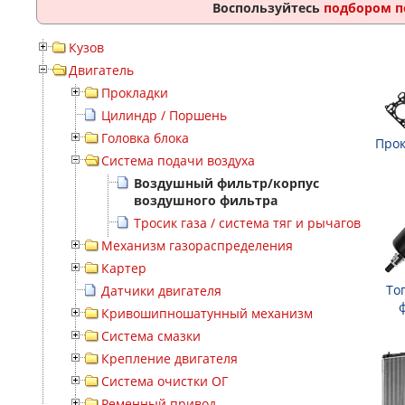
Воспользуйтесь
подбором п
Кузов
Двигатель
Прокладки
Цилиндр / Поршень
Головка блока
Прок
Система подачи воздуха
Воздушный фильтр/корпус
воздушного фильтра
Тросик газа / система тяг и рычагов
Механизм газораспределения
Картер
То
Датчики двигателя
Кривошипношатунный механизм
Система смазки
Крепление двигателя
Система очистки ОГ
Ременный привод