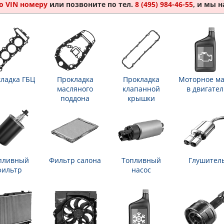
о VIN номеру
или позвоните по тел.
8 (495) 984-46-55
, и мы 
ладка ГБЦ
Прокладка
Прокладка
Моторное ма
масляного
клапанной
в двигател
поддона
крышки
пливный
Фильтр салона
Топливный
Глушител
фильтр
насос