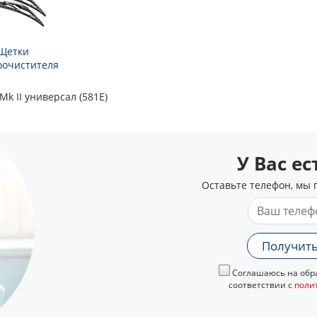
Щетки
оочистителя
k II универсал (581E)
У Вас е
Оставьте телефон, мы 
Получить
Соглашаюсь на обра
соответствии с
поли