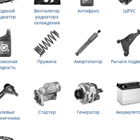
одяной
Вентилятор
Антифриз
ШРУС
адиатор
радиатора
охлаждения
рмозная
Пружина
Амортизатор
Рычаги подв
идкость
улевые
Стартер
Генератор
Аккумулят
онечники