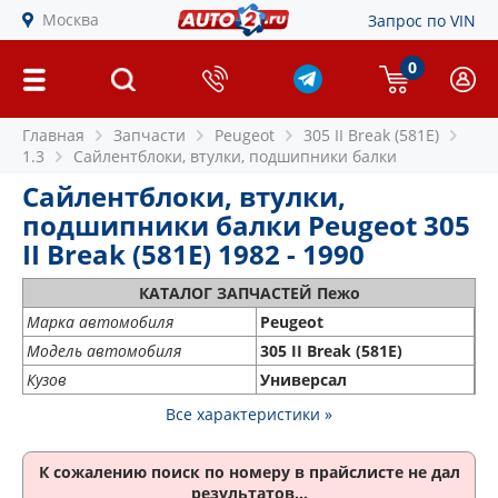
Москва
Запрос по VIN
0
Главная
Запчасти
Peugeot
305 II Break (581E)
1.3
Сайлентблоки, втулки, подшипники балки
Сайлентблоки, втулки,
подшипники балки Peugeot 305
II Break (581E) 1982 - 1990
КАТАЛОГ ЗАПЧАСТЕЙ Пежо
Марка автомобиля
Peugeot
Модель автомобиля
305 II Break (581E)
Кузов
Универсал
Все характеристики »
К сожалению поиск по номеру
в прайслисте не дал
результатов...