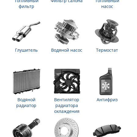
Топливный
Фильтр салона
Топливный
фильтр
насос
Глушитель
Водяной насос
Термостат
Водяной
Вентилятор
Антифриз
радиатор
радиатора
охлаждения