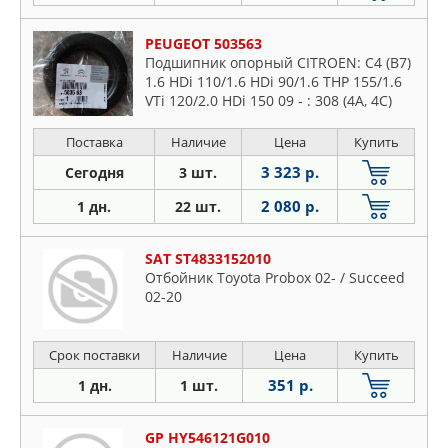
PEUGEOT 503563
Подшипник опорный CITROEN: C4 (B7)
1.6 HDi 110/1.6 HDi 90/1.6 THP 155/1.6
VTi 120/2.0 HDi 150 09 - : 308 (4A, 4C)
1.4 16V/1.6 16V/1.6 HDi/2.0 HD
Поставка
Наличие
Цена
Купить
3 323 р.
Сегодня
3 шт.
2 080 р.
1 дн.
22 шт.
SAT ST4833152010
Отбойник Toyota Probox 02- / Succeed
02-20
Срок поставки
Наличие
Цена
Купить
351 р.
1 дн.
1 шт.
GP HY546121G010