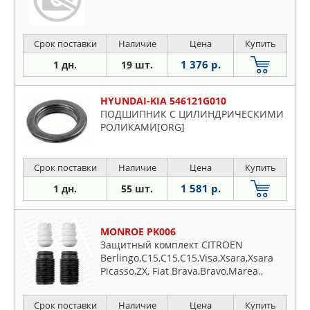
Срок поставки
Наличие
Цена
Купить
1 376 р.
1 дн.
19 шт.
HYUNDAI-KIA 546121G010
ПОДШИПНИК С ЦИЛИНДРИЧЕСКИМИ
РОЛИКАМИ[ORG]
Срок поставки
Наличие
Цена
Купить
1 581 р.
1 дн.
55 шт.
MONROE PK006
Защитный комплект CITROEN
Berlingo,C15,C15,C15,Visa,Xsara,Xsara
Picasso,ZX, Fiat Brava,Bravo,Marea.,
MAZDA 626, MERCEDES Vito , PEUGEOT
104,106,205,305,306,309,405,Partner,
Срок поставки
Наличие
Цена
Купить