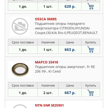
620 р.
1 дн.
1 шт.
OSSCA 06885
Подшипник опоры переднего
амортизатора CITROEN,HYUNDAI
Coupe,i30,KIA Rio-II,PEUGEOT,RENAULT
Espace-I
Срок поставки
Наличие
Цена
Купить
663 р.
1 дн.
1 шт.
MAPCO 33418
Подшипник опоры амортизат. Fr RE
206 99-, KI Ceed
Срок поставки
Наличие
Цена
Купить
667 р.
1 дн.
2 шт.
NTN-SNR M25901