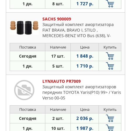
1 727 р.
1 дн.
8 шт.
SACHS 900009
Защитный комплект амортизатора
FIAT BRAVA, BRAVO I, STILO ,
MERCEDES-BENZ VITO Bus (638), V-
KLASSE (638/2) , PEUGEOT PARTNER, 306
Break, 306 , 309 I (10C, 10A), 309 II (3C,
Поставка
Наличие
Цена
Купить
3A), 405 I Break (15E), 405 I (15B), 405 II
1 848 р.
Сегодня
17 шт.
Break (4E), 405 II (4B)
1 710 р.
1 дн.
5 шт.
LYNXAUTO PR7009
Защитный комплект амортизаторов
передних TOYOTA Yaris(P10) 99> / Yaris
Verso 00-05
Поставка
Наличие
Цена
Купить
2 036 р.
Сегодня
2 шт.
1 987 р.
1 дн.
10 шт.