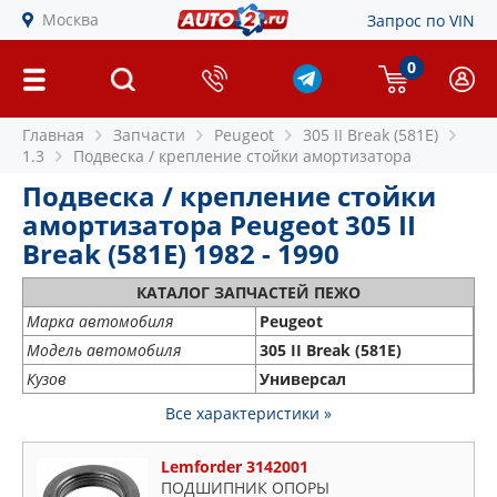
Москва
Запрос по VIN
0
Главная
Запчасти
Peugeot
305 II Break (581E)
1.3
Подвеска / крепление стойки амортизатора
Подвеска / крепление стойки
амортизатора Peugeot 305 II
Break (581E) 1982 - 1990
КАТАЛОГ ЗАПЧАСТЕЙ ПЕЖО
Марка автомобиля
Peugeot
Модель автомобиля
305 II Break (581E)
Кузов
Универсал
Все характеристики »
Lemforder 3142001
ПОДШИПНИК ОПОРЫ