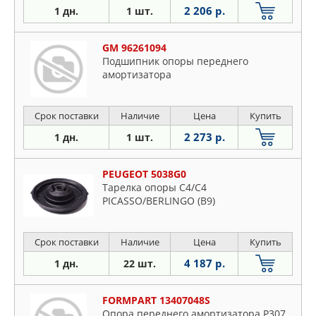
2 206 р.
1 дн.
1 шт.
GM 96261094
Подшипник опоры переднего
амортизатора
Срок поставки
Наличие
Цена
Купить
2 273 р.
1 дн.
1 шт.
PEUGEOT 5038G0
Тарелка опоры C4/C4
PICASSO/BERLINGO (B9)
Срок поставки
Наличие
Цена
Купить
4 187 р.
1 дн.
22 шт.
FORMPART 13407048S
Опора переднего амортизатора P307