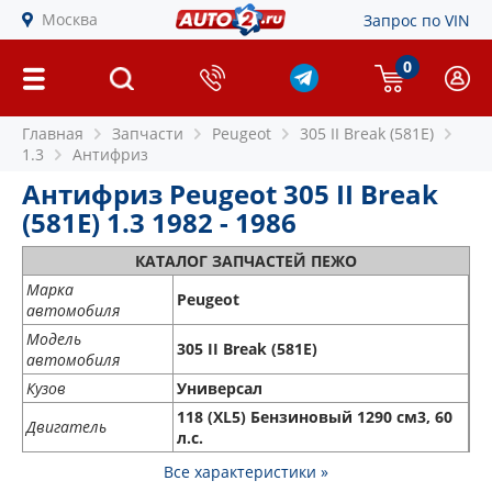
Москва
Запрос по VIN
0
Главная
Запчасти
Peugeot
305 II Break (581E)
1.3
Антифриз
Антифриз Peugeot 305 II Break
(581E) 1.3 1982 - 1986
КАТАЛОГ ЗАПЧАСТЕЙ ПЕЖО
Марка
Peugeot
автомобиля
Модель
305 II Break (581E)
автомобиля
Кузов
Универсал
118 (XL5) Бензиновый 1290 см3, 60
Двигатель
л.с.
Все характеристики »