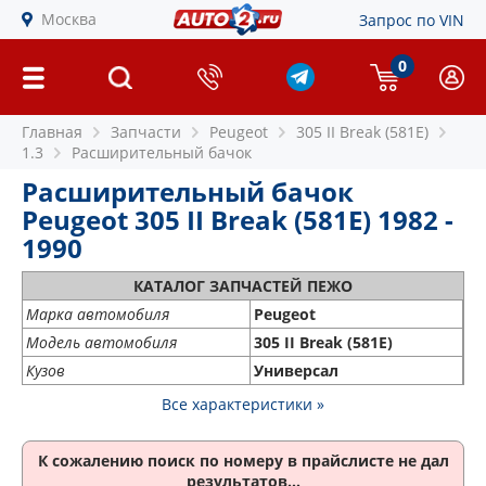
Москва
Запрос по VIN
0
Главная
Запчасти
Peugeot
305 II Break (581E)
1.3
Расширительный бачок
Расширительный бачок
Peugeot 305 II Break (581E) 1982 -
1990
КАТАЛОГ ЗАПЧАСТЕЙ ПЕЖО
Марка автомобиля
Peugeot
Модель автомобиля
305 II Break (581E)
Кузов
Универсал
Все характеристики »
К сожалению поиск по номеру
в прайслисте не дал
результатов...