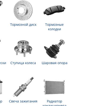
Тормозной диск
Тормозные
колодки
ески
Ступица колеса
Шаровая опора
ор
Свеча зажигания
Радиатор
кондиционера