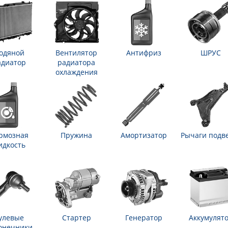
одяной
Вентилятор
Антифриз
ШРУС
адиатор
радиатора
охлаждения
рмозная
Пружина
Амортизатор
Рычаги подв
идкость
улевые
Стартер
Генератор
Аккумулят
онечники