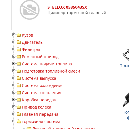
STELLOX 0585043SX
Цилинлр тормозной главный
Кузов
Двигатель
Фильтры
Ременный привод
Система подачи топлива
Прок
Подготовка топливной смеси
Система выпуска
Система охлаждения
Система сцепления
Коробка передач
Привод колеса
То
Главная передача
тормозная система
Дисковой тормозной механизм