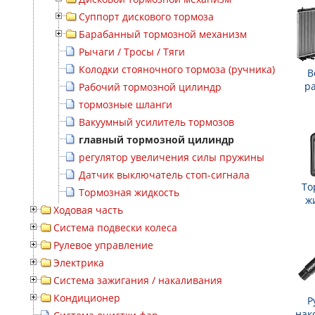
Суппорт дискового тормоза
Барабанный тормозной механизм
Рычаги / Тросы / Тяги
Колодки стояночного тормоза (ручника)
В
р
Рабочий тормозной цилиндр
тормозные шланги
Вакуумный усилитель тормозов
главный тормозной цилиндр
регулятор увеличения силы пружины
Датчик выключатель стоп-сигнала
То
Тормозная жидкость
ж
Ходовая часть
Система подвески колеса
Рулевое управление
Электрика
Система зажигания / накаливания
Кондиционер
Р
нак