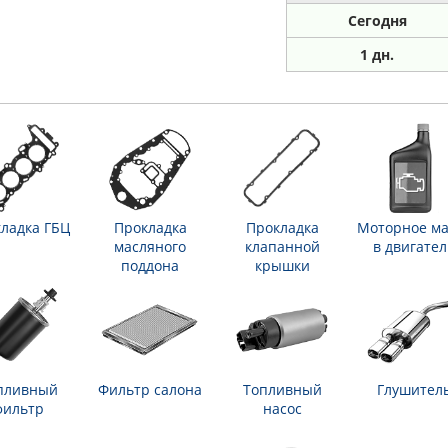
Сегодня
1 дн.
ладка ГБЦ
Прокладка
Прокладка
Моторное ма
масляного
клапанной
в двигател
поддона
крышки
пливный
Фильтр салона
Топливный
Глушител
фильтр
насос