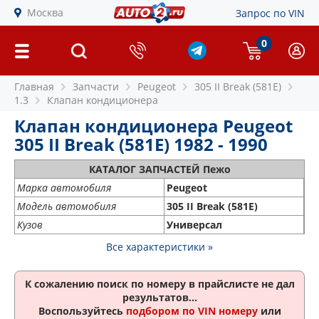
Москва
Запрос по VIN
0
Главная
Запчасти
Peugeot
305 II Break (581E)
1.3
Клапан кондиционера
Клапан кондиционера Peugeot
305 II Break (581E) 1982 - 1990
КАТАЛОГ ЗАПЧАСТЕЙ Пежо
Марка автомобиля
Peugeot
Модель автомобиля
305 II Break (581E)
Кузов
Универсал
Все характеристики »
К сожалению поиск по номеру
в прайслисте не дал
результатов...
Воспользуйтесь
подбором по VIN номеру
или