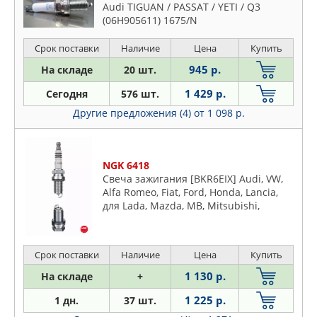
Ssangyong
Audi TIGUAN / PASSAT / YETI / Q3
OPEL
(06H905611) 1675/N
Subaru
PATRON
Suzuki
Срок поставки
Наличие
Цена
Купить
PEUGEOT
Toyota
945 р.
На складе
20 шт.
PORSCHE
VW
QUATTRO FRENI
1 429 р.
Сегодня
576 шт.
Volvo
RENAULT
Другие предложения (4)
от 1 098 р.
SAT
SSANGYONG
NGK 6418
STARTVOLT
Свеча зажигания [BKR6EIX] Audi, VW,
STELLOX
Alfa Romeo, Fiat, Ford, Honda, Lancia,
для Lada, Mazda, MB, Mitsubishi,
SUBARU
Nissan, Opel, Renault, Rover, Saab,
SUFIX
Skoda, Subaru, Suzuki, Toyota, Volvo
SUZUKI
Срок поставки
Наличие
Цена
Купить
TATSUMI
1 130 р.
На складе
+
TOPRAN
1 225 р.
1 дн.
37 шт.
TORCH