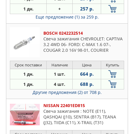
257 р.
1 дн.
+
Еще предложение (1)
за 259 р.
BOSCH 0242232514
Свеча зажигания CHEVROLET: CAPTIVA
3.2 4WD 06- FORD: C-MAX 1.6 07-,
COUGAR 2.0 16V 98-01, COURIER
фургон 1.4 i 96-, ESCORT CLASSIC 1.6
16V 98-00, ESCORT CLASSI
Срок поставки
Наличие
Цена
Купить
664 р.
1 дн.
1 шт.
688 р.
1 дн.
4 шт.
Другие предложения (2)
от 708 р.
NISSAN 22401ED815
Свеча зажигания : NOTE (E11),
QASHQAI (J10), SENTRA (B17), TEANA
(J32), TIIDA (C11), X-TRAIL (T31)