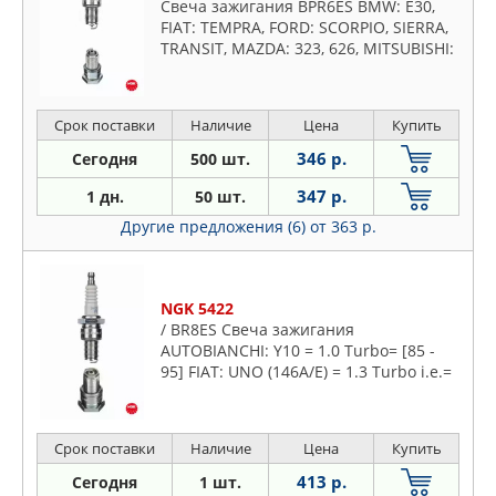
Свеча зажигания BPR6ES BMW: E30,
FIAT: TEMPRA, FORD: SCORPIO, SIERRA,
TRANSIT, MAZDA: 323, 626, MITSUBISHI:
COLT, GALANT, NISSAN: BLUEBIRD,
PATROL, TERRANO, OPEL
Срок поставки
Наличие
Цена
Купить
346 р.
Сегодня
500 шт.
347 р.
1 дн.
50 шт.
Другие предложения (6)
от 363 р.
NGK 5422
/ BR8ES Свеча зажигания
AUTOBIANCHI: Y10 = 1.0 Turbo= [85 -
95] FIAT: UNO (146A/E) = 1.3 Turbo i.e.=
[83 - 06] LANCIA: Y10 (156) = 1.0 Turbo
(156D)= [85 - 95]
Срок поставки
Наличие
Цена
Купить
413 р.
Сегодня
1 шт.