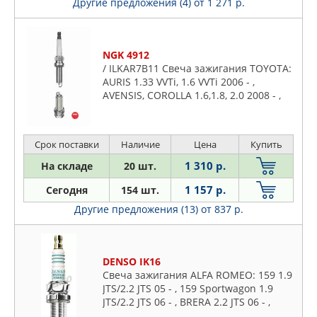
Другие предложения (4)
от 1 271 р.
TOYOTA
VAG
VALEO PHC
NGK 4912
VOLVO
/ ILKAR7B11 Свеча зажигания TOYOTA:
WEEN
AURIS 1.33 VVTi, 1.6 VVTi 2006 - ,
AVENSIS, COROLLA 1.6,1.8, 2.0 2008 - ,
ZEKKERT
IQ 1.33, Prius, RAV 4, Yaris 2006-
ZENTPARTS
Лада
Срок поставки
Наличие
Цена
Купить
1 310 р.
На складе
20 шт.
1 157 р.
Сегодня
154 шт.
Другие предложения (13)
от 837 р.
DENSO IK16
Свеча зажигания ALFA ROMEO: 159 1.9
JTS/2.2 JTS 05 - , 159 Sportwagon 1.9
JTS/2.2 JTS 06 - , BRERA 2.2 JTS 06 - ,
SPIDER (939) 2.2 JTS 06 - AUDI: A6 (4A,