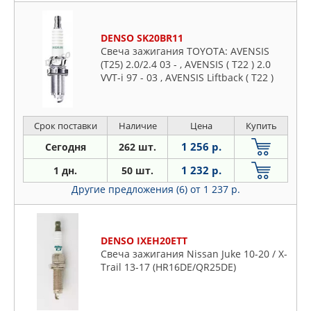
DENSO SK20BR11
Свеча зажигания TOYOTA: AVENSIS
(T25) 2.0/2.4 03 - , AVENSIS ( T22 ) 2.0
VVT-i 97 - 03 , AVENSIS Liftback ( T22 )
2.0 VVT-i 97 - 03 , AVENSIS Station
Wagon ( T22
Срок поставки
Наличие
Цена
Купить
1 256 р.
Сегодня
262 шт.
1 232 р.
1 дн.
50 шт.
Другие предложения (6)
от 1 237 р.
DENSO IXEH20ETT
Свеча зажигания Nissan Juke 10-20 / X-
Trail 13-17 (HR16DE/QR25DE)