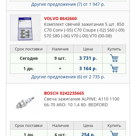
Другие предложения (7)
от 1 947 р.
VOLVO 8642660
Комплект свечей зажигания 5 шт. 850
C70 Conv (-05) C70 Coupe (-02) S60 (-09)
S70 S80 (-06) V70 (-00) V70 (00-08)
Срок поставки
Наличие
Цена
Купить
3 731 р.
Сегодня
9 шт.
3 164 р.
1 дн.
+
Другие предложения (6)
от 2 735 р.
BOSCH 0242235665
Свеча зажигания ALPINE: A110 1100
66-70 ARO: 10 1,4 80- BEDFORD
Срок поставки
Наличие
Цена
Купить
254 р.
1 дн.
6 шт.