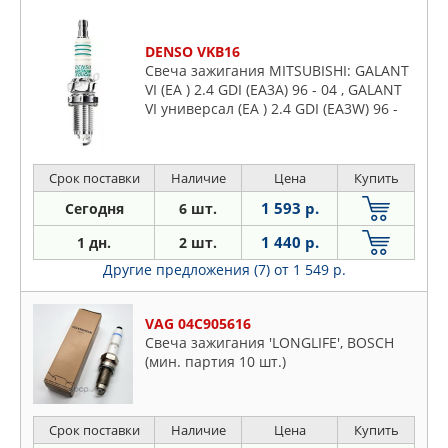
DENSO VKB16
Свеча зажигания MITSUBISHI: GALANT
VI (EA ) 2.4 GDI (EA3A) 96 - 04 , GALANT
VI универсал (EA ) 2.4 GDI (EA3W) 96 -
03 , PAJERO III (V60, V70) 3.5 V6 GDI
(V65W, V
Срок поставки
Наличие
Цена
Купить
1 593 р.
Сегодня
6 шт.
1 440 р.
1 дн.
2 шт.
Другие предложения (7)
от 1 549 р.
VAG 04C905616
Свеча зажигания 'LONGLIFE', BOSCH
(мин. партия 10 шт.)
Срок поставки
Наличие
Цена
Купить