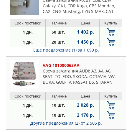
Свеча зажигания Focus, CB8, CEW
Galaxy, CA1, CDR Kuga, CBS Mondeo,
CA2, CNG Mustang, CZG S-MAX, CA1,
CDR
Срок поставки
Наличие
Цена
Купить
1 402 р.
1 дн.
50 шт.
1 450 р.
1 дн.
20 шт.
Еще предложение (1)
за 1 699 р.
VAG 101000063AA
Свеча зажигания AUDI: A3, A4, A6,
SEAT: TOLEDO, SKODA: OCTAVIA, VW:
BORA, GOLF IV, PASSAT B5, SHARAN
Срок поставки
Наличие
Цена
Купить
2 028 р.
1 дн.
10 шт.
2 178 р.
1 дн.
10 шт.
Другие предложения (2)
от 2 505 р.