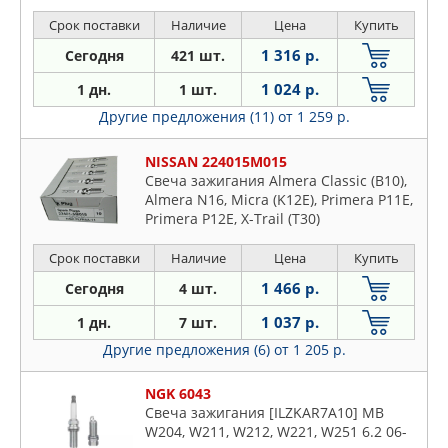
Срок поставки
Наличие
Цена
Купить
1 316 р.
Сегодня
421 шт.
1 024 р.
1 дн.
1 шт.
Другие предложения (11)
от 1 259 р.
NISSAN 224015M015
Свеча зажигания Almera Classic (B10),
Almera N16, Micra (K12E), Primera P11E,
Primera P12E, X-Trail (T30)
Срок поставки
Наличие
Цена
Купить
1 466 р.
Сегодня
4 шт.
1 037 р.
1 дн.
7 шт.
Другие предложения (6)
от 1 205 р.
NGK 6043
Свеча зажигания [ILZKAR7A10] MB
W204, W211, W212, W221, W251 6.2 06-