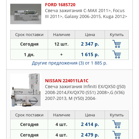
FORD 1685720
Свеча зажигания C-MAX 2011>, Focus
III 2011>, Galaxy 2006-2015, Kuga 2012>
Срок поставки
Наличие
Цена
Купить
2 347 р.
Сегодня
12 шт.
1 615 р.
1 дн.
+
Другие предложения (3)
от 1 885 р.
NISSAN 224011LA1C
Свеча зажигания Infiniti EX/QX50 (J50)
2008-2014,FX/QX70 (S51) 2008>,G (V36)
2007-2013, M (Y50) 2004-
2009,QX56/QX80 (Z62),Juke (F15),Murano
(Z51),Teana J32
Срок поставки
Наличие
Цена
Купить
2 414 р.
Сегодня
4 шт.
2 479 р.
Сегодня
4 шт.