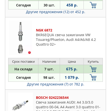
CHAMPION
Citroen
458 р.
Сегодня
30 шт.
CHRYSLER
Daewoo
Другие предложения (12)
от 452 р.
CWORKS
Daihatsu
DAEWOO
Dodge
DENSO
Fiat
NGK 6872
EUROREPAR
BKR6EQUA свеча зажигания VW
Ford
Touareg/Phaeton, Audi A4/A6/A8 4.2
FEBI
Honda
Quattro 02>
FENOX
Hummer
FIAT
Hyundai
FINWHALE
Срок поставки
Наличие
Цена
Купить
Infiniti
FORD
675 р.
На складе
7 шт.
Isuzu
GANZ
Jaguar
1 079 р.
Сегодня
98 шт.
GM
Jeep
Другие предложения (7)
от 782 р.
HELLA
KIA
HONDA
Lancia
BOSCH 0242236544
HYUNDAI-KIA
Свеча зажигания AUDI: A4 3.0/3.0
Land Rover
quattro 00-04, A4 Avant 3.0 quattro 01-
ISUZU
Lexus