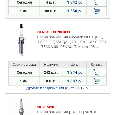
1 842 р.
Сегодня
4 шт.
1 350 р.
1 дн.
80 шт.
DENSO FXE20HR11
Свеча зажигания NISSAN: NOTE (E11)
1.6 06 - , QASHQAI (J10, JJ10) 1.6/2.0 2007
- , TEANA 08- RENAULT: Koleos 08- ,
Megan 09-
Срок поставки
Наличие
Цена
Купить
1 944 р.
Сегодня
242 шт.
1 887 р.
1 дн.
8 шт.
Другие предложения (8)
от 2 012 р.
NGK 7418
Свеча зажигания [IFR5J11] Suzuki