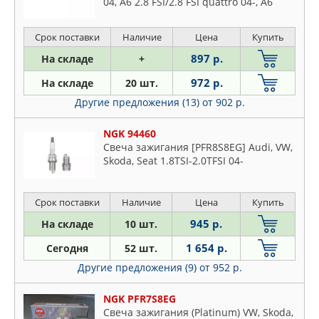
04, A6 2.8 FSI/2.8 FSI quattro 04-, A6
JAGUAR
Avant 2.8 FSI/2.8 FSI quattro 05-, A8 2.8
Lincoln
KIA
FSI 02-
Mazda
Срок поставки
Наличие
Цена
Купить
LAND ROVER
Mercedes
897 р.
На складе
+
LYNXAUTO
Mitsubishi
972 р.
На складе
20 шт.
MAGNETI MARELLI
Nissan
Другие предложения (13)
от 902 р.
MAN
Opel
MANDO
Peugeot
NGK 94460
MASTERKIT
Свеча зажигания [PFR8S8EG] Audi, VW,
Plymouth
Skoda, Seat 1.8TSI-2.0TFSI 04-
MASUMA
Pontiac
MAZDA
Porsche
MERCEDES
Срок поставки
Наличие
Цена
Купить
Proton
METACO
945 р.
На складе
10 шт.
Renault
MILES
1 654 р.
Rover
Сегодня
52 шт.
MITSUBISHI
Saab
Другие предложения (9)
от 952 р.
MOUSSON
Seat
NGK
NGK PFR7S8EG
Skoda
Cвеча зажигания (Platinum) VW, Skoda,
NISSAN