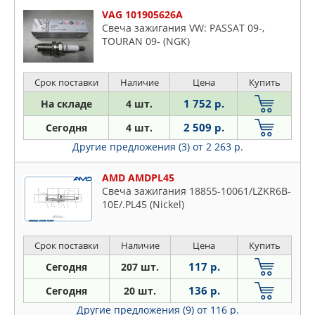
VAG 101905626A
Свеча зажигания VW: PASSAT 09-,
TOURAN 09- (NGK)
Срок поставки
Наличие
Цена
Купить
1 752 р.
На складе
4 шт.
2 509 р.
Сегодня
4 шт.
Другие предложения (3)
от 2 263 р.
AMD AMDPL45
Свеча зажигания 18855-10061/LZKR6B-
10E/.PL45 (Nickel)
Срок поставки
Наличие
Цена
Купить
117 р.
Сегодня
207 шт.
136 р.
Сегодня
20 шт.
Другие предложения (9)
от 116 р.