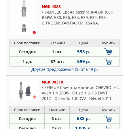
NGK 4388
/ V-LINE20 Свеча зажигания BKR6EK
BMW: E30, E36, E34, E39, E32, E38,
CITROEN: XANTIA, XM, XSARA,
MERCEDES-BENZ: SPRINTER, OPEL:
ASTRA, CORSA, KADETT, OMEGA,
VECTRA, PEUGEOT
Срок поставки
Наличие
Цена
Купить
555 р.
Сегодня
1 шт.
599 р.
1 дн.
87 шт.
Другие предложения (3)
от 649 р.
NGK 90318
/ ZFR6U9 Свеча зажигания CHEVROLET:
Aveo 1.4 2008-, Cruze 1.6 1.8 DVVT
2012-, Orlando 1.8 DVVT BiFuel 2011-
Срок поставки
Наличие
Цена
Купить
688 р.
Сегодня
6 шт.
1 005 р.
Сегодня
2 шт.