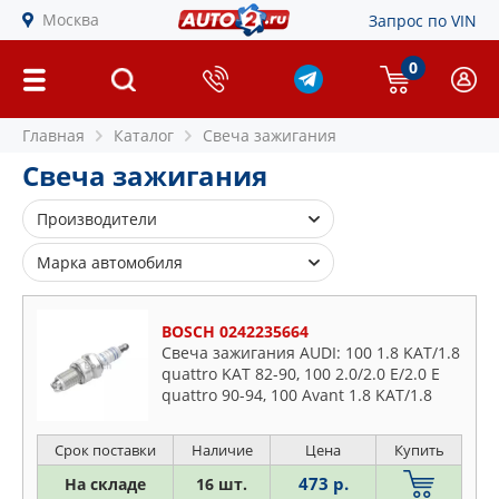
Москва
Запрос по VIN
0
Главная
Каталог
Свеча зажигания
Свеча зажигания
Производители
AC DELCO
Марка автомобиля
ACQ
Alfa Romeo
AMD
BOSCH 0242235664
Audi
ASAM S.A.
Свеча зажигания AUDI: 100 1.8 KAT/1.8
BMW
quattro KAT 82-90, 100 2.0/2.0 E/2.0 E
BERU
Buick
quattro 90-94, 100 Avant 1.8 KAT/1.8
BMW
quattro KAT 82-90, 100 Avant 2.0 E/2.0 E
Cadillac
quattr
BOSCH
Срок поставки
Наличие
Цена
Купить
Chevrolet
BRISK
473 р.
Chrysler
На складе
16 шт.