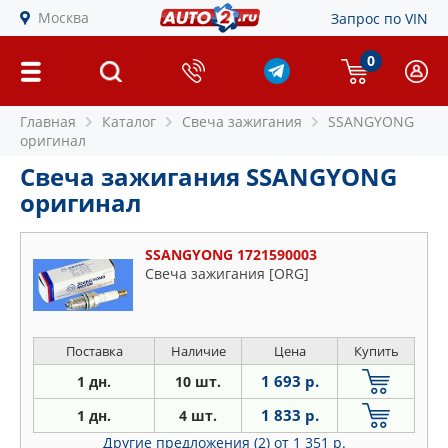
Москва
Запрос по VIN
0
Главная
Каталог
Свеча зажигания
SSANGYONG
оригинал
Свеча зажигания SSANGYONG
оригинал
SSANGYONG 1721590003
Свеча зажигания [ORG]
Поставка
Наличие
Цена
Купить
1 693 р.
1 дн.
10 шт.
1 833 р.
1 дн.
4 шт.
Другие предложения (2)
от 1 351 р.