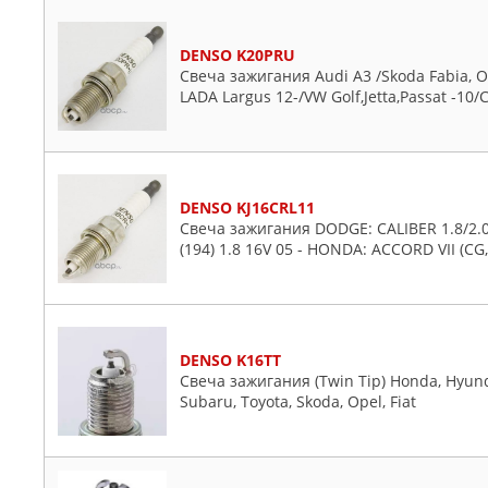
Chrysler
Citroen
DENSO K20PRU
Daewoo
Свеча зажигания Audi A3 /Skoda Fabia, Ok
Daihatsu
LADA Largus 12-/VW Golf,Jetta,Passat -10
Dodge
Fiat
Ford
DENSO KJ16CRL11
Honda
Свеча зажигания DODGE: CALIBER 1.8/2.0/
Hummer
(194) 1.8 16V 05 - HONDA: ACCORD VII (CG, C
Hyundai
Infiniti
Isuzu
Jaguar
DENSO K16TT
Свеча зажигания (Twin Tip) Honda, Hyunda
Jeep
Subaru, Toyota, Skoda, Opel, Fiat
KIA
Lancia
Land Rover