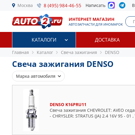
Москва
8 (495) 984-46-55
Написать
В
ИНТЕРНЕТ МАГАЗИН
АВТОЗАПЧАСТИ ДЛЯ ИНОМАРОК
КАТАЛОГИ
ДОСТАВКА
Главная
Каталог
Свеча зажигания
DENSO
Свеча зажигания DENSO
Марка автомобиля
Alfa Romeo
Audi
BMW
DENSO K16PRU11
Свеча зажигания CHEVROLET: AVEO седан 1.
Buick
- CHRYSLER: STRATUS (JA) 2.4 16V 95 - 01 ,
Cadillac
Chevrolet