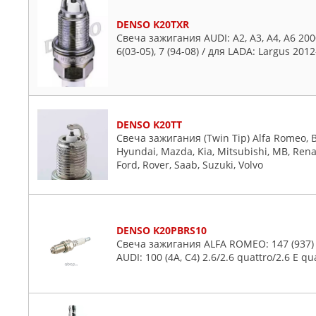
Lexus
DENSO K20TXR
Mazda
Свеча зажигания AUDI: A2, A3, A4, A6 2000-
Mercedes
6(03-05), 7 (94-08) / для LADA: Largus 20
Mitsubishi
Nissan
Opel
Peugeot
DENSO K20TT
Свеча зажигания (Twin Tip) Alfa Romeo, B
Plymouth
Hyundai, Mazda, Kia, Mitsubishi, MB, Renau
Pontiac
Ford, Rover, Saab, Suzuki, Volvo
Porsche
Proton
Renault
DENSO K20PBRS10
Rover
Свеча зажигания ALFA ROMEO: 147 (937) 
AUDI: 100 (4A, C4) 2.6/2.6 quattro/2.6 E qua
Saab
Seat
Skoda
Ssangyong