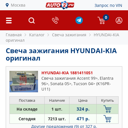
Москва
Запрос по VIN
0
Главная
Каталог
Свеча зажигания
HYUNDAI-KIA
оригинал
Свеча зажигания HYUNDAI-KIA
оригинал
HYUNDAI-KIA 1881411051
Свеча зажигания Accent 99>, Elantra
96>, Sonata 05>, Tucson 04> (K16PR-
U11)
Поставка
Наличие
Цена
Купить
324 р.
На складе
1 шт.
471 р.
Сегодня
7213 шт.
Другие предложения (9)
от 327 р.