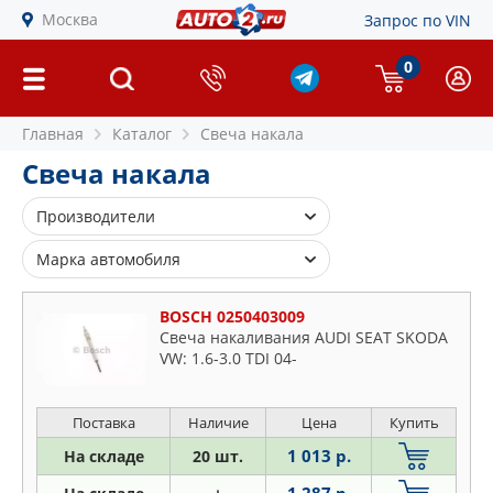
Москва
Запрос по VIN
0
Главная
Каталог
Свеча накала
Свеча накала
Производители
4U
Марка автомобиля
AMD
Alfa Romeo
ASHIKA
BOSCH 0250403009
Audi
Свеча накаливания AUDI SEAT SKODA
BERU
VW: 1.6-3.0 TDI 04-
BMW
BLUE PRINT
Buick
BMW
Cadillac
Поставка
Наличие
Цена
Купить
BOSCH
Chevrolet
1 013 р.
На складе
20 шт.
BREMI
Chrysler