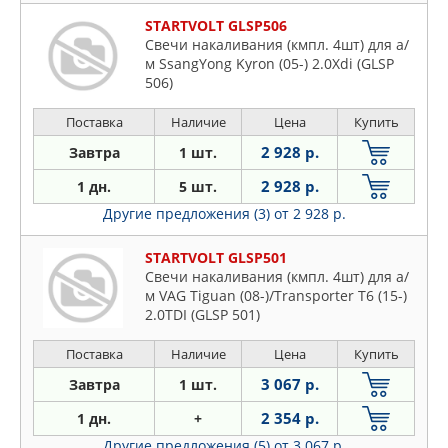
STARTVOLT GLSP506
Свечи накаливания (кмпл. 4шт) для а/
м SsangYong Kyron (05-) 2.0Xdi (GLSP
506)
Поставка
Наличие
Цена
Купить
2 928 р.
Завтра
1 шт.
2 928 р.
1 дн.
5 шт.
Другие предложения (3)
от 2 928 р.
STARTVOLT GLSP501
Свечи накаливания (кмпл. 4шт) для а/
м VAG Tiguan (08-)/Transporter T6 (15-)
2.0TDI (GLSP 501)
Поставка
Наличие
Цена
Купить
3 067 р.
Завтра
1 шт.
2 354 р.
1 дн.
+
Другие предложения (5)
от 3 067 р.