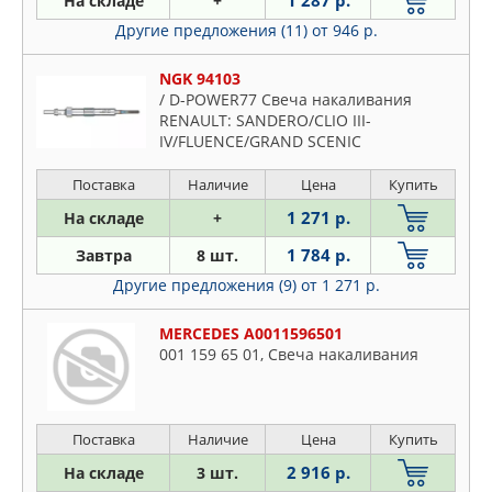
1 287 р.
На складе
+
BRISK
Citroen
Другие предложения (11)
от 946 р.
BSG
Daewoo
CHAMPION
Daihatsu
NGK 94103
CWORKS
/ D-POWER77 Свеча накаливания
Dodge
DENSO
RENAULT: SANDERO/CLIO III-
Fiat
IV/FLUENCE/GRAND SCENIC
EUROREPAR
III/KANGOO/MEGANE/MODUS/TWINGO
Ford
FAE
II/LOGAN/DUSTER II 1.5D 08- NISSAN:
Поставка
Наличие
Цена
Купить
Honda
JUKE 1.5D 10-
FEBEST
1 271 р.
На складе
+
Hummer
FEBI
Hyundai
1 784 р.
Завтра
8 шт.
FIAT
Infiniti
Другие предложения (9)
от 1 271 р.
FORD
Isuzu
HIDRIA
MERCEDES A0011596501
Iveco
001 159 65 01, Свеча накаливания
HKT
Jaguar
HYUNDAI-KIA
Jeep
ISUZU
KIA
Поставка
Наличие
Цена
Купить
JAGUAR
Lancia
2 916 р.
На складе
3 шт.
JAPANPARTS
Land Rover