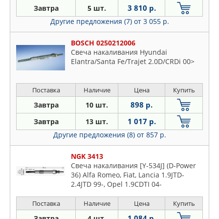
JAPKO
3 810 р.
Завтра
5 шт.
Lexus
JP GROUP
Другие предложения (7)
от 3 055 р.
Mazda
KIA
Mercedes
BOSCH 0250212006
KRAUF
Mitsubishi
Свеча накаливания Hyundai
LAND ROVER
Elantra/Santa Fe/Trajet 2.0D/CRDi 00>
Nissan
LEX
Opel
MASUMA
Поставка
Наличие
Цена
Купить
Peugeot
MERCEDES
Plymouth
898 р.
Завтра
10 шт.
MEYLE
Porsche
1 017 р.
Завтра
13 шт.
MITSUBISHI
Proton
Другие предложения (8)
от 857 р.
NGK
Renault
NIPPARTS
NGK 3413
Rover
NISSAN
Свеча накаливания [Y-534J] (D-Power
Saab
36) Alfa Romeo, Fiat, Lancia 1.9JTD-
NSP
Seat
2.4JTD 99-, Opel 1.9CDTI 04-
OPEL
Skoda
Поставка
Наличие
Цена
Купить
PART-ONE
Ssangyong
PATRON
1 084 р.
Завтра
4 шт.