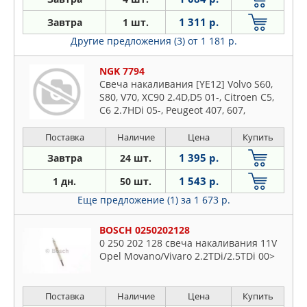
Subaru
PEUGEOT
1 311 р.
Завтра
1 шт.
Suzuki
RENAULT
Другие предложения (3)
от 1 181 р.
Toyota
SAT
VW
NGK 7794
SSANGYONG
Volvo
Свеча накаливания [YE12] Volvo S60,
STARTVOLT
S80, V70, XC90 2.4D,D5 01-, Citroen C5,
STELLOX
C6 2.7HDi 05-, Peugeot 407, 607,
Landrover, Jaguar
SWAG
Поставка
Наличие
Цена
Купить
TOYOTA
1 395 р.
Завтра
24 шт.
VAG
1 543 р.
1 дн.
50 шт.
Еще предложение (1)
за 1 673 р.
BOSCH 0250202128
0 250 202 128 свеча накаливания 11V
Opel Movano/Vivaro 2.2TDi/2.5TDi 00>
Поставка
Наличие
Цена
Купить