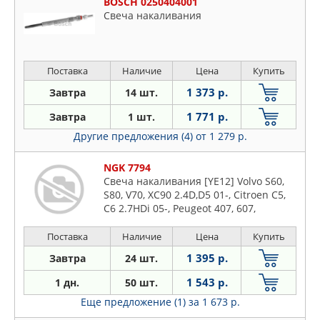
BOSCH 0250404001
Свеча накаливания
Поставка
Наличие
Цена
Купить
1 373 р.
Завтра
14 шт.
1 771 р.
Завтра
1 шт.
Другие предложения (4)
от 1 279 р.
NGK 7794
Свеча накаливания [YE12] Volvo S60,
S80, V70, XC90 2.4D,D5 01-, Citroen C5,
C6 2.7HDi 05-, Peugeot 407, 607,
Landrover, Jaguar
Поставка
Наличие
Цена
Купить
1 395 р.
Завтра
24 шт.
1 543 р.
1 дн.
50 шт.
Еще предложение (1)
за 1 673 р.