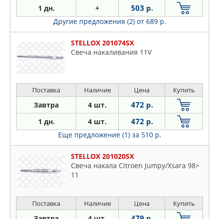
503 р.
1 дн.
+
807
Другие предложения (2)
от 689 р.
1007
2008
STELLOX 201074SX
3008
Свеча накаливания 11V
4007
4008
Поставка
Наличие
Цена
Купить
5008
Bipper
472 р.
Завтра
4 шт.
Boxer
472 р.
1 дн.
4 шт.
Expert
Еще предложение (1)
за 510 р.
J5
STELLOX 201020SX
J9
Свеча накала Citroen Jumpy/Xsara 98>
Partner
11
Rcz
Traveller
Поставка
Наличие
Цена
Купить
479 р.
Завтра
4 шт.