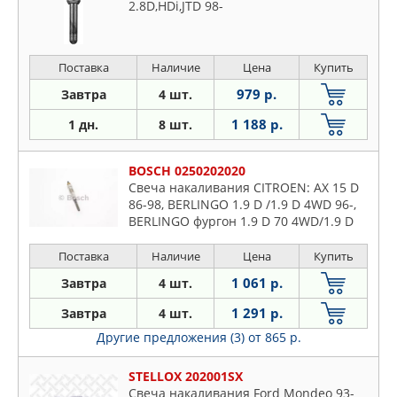
2.8D,HDi,JTD 98-
Поставка
Наличие
Цена
Купить
979 р.
Завтра
4 шт.
1 188 р.
1 дн.
8 шт.
BOSCH 0250202020
Свеча накаливания CITROEN: AX 15 D
86-98, BERLINGO 1.9 D /1.9 D 4WD 96-,
BERLINGO фургон 1.9 D 70 4WD/1.9 D
70 96-, DISPATCH 1.9 D 70 94-, DISPATCH
Van 1.9 D 70 94
Поставка
Наличие
Цена
Купить
1 061 р.
Завтра
4 шт.
1 291 р.
Завтра
4 шт.
Другие предложения (3)
от 865 р.
STELLOX 202001SX
Свеча накаливания Ford Mondeo 93-