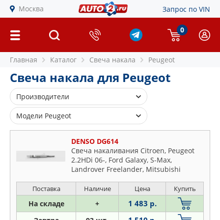
Москва
Запрос по VIN
0
Главная
Каталог
Свеча накала
Peugeot
Свеча накала для Peugeot
Производители
BERU
Модели Peugeot
BLUE PRINT
106
BOSCH
DENSO DG614
107
Свеча накаливания Citroen, Peugeot
BREMI
2.2HDi 06-, Ford Galaxy, S-Max,
205
BSG
Landrover Freelander, Mitsubishi
206
Outlander
DENSO
206+
Поставка
Наличие
Цена
Купить
FEBI
207
1 483 р.
На складе
+
HKT
208