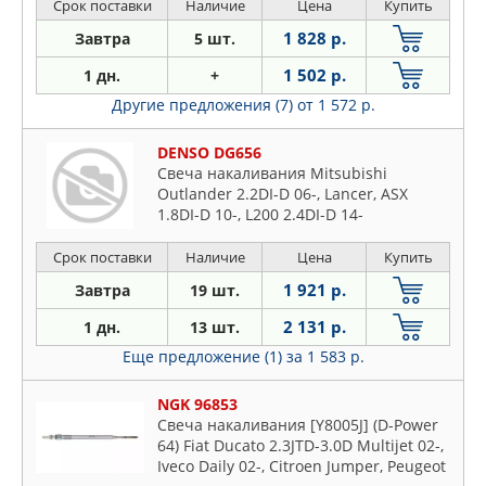
Срок поставки
Наличие
Цена
Купить
1 828 р.
Завтра
5 шт.
1 502 р.
1 дн.
+
Другие предложения (7)
от 1 572 р.
DENSO DG656
Свеча накаливания Mitsubishi
Outlander 2.2DI-D 06-, Lancer, ASX
1.8DI-D 10-, L200 2.4DI-D 14-
Срок поставки
Наличие
Цена
Купить
1 921 р.
Завтра
19 шт.
2 131 р.
1 дн.
13 шт.
Еще предложение (1)
за 1 583 р.
NGK 96853
Свеча накаливания [Y8005J] (D-Power
64) Fiat Ducato 2.3JTD-3.0D Multijet 02-,
Iveco Daily 02-, Citroen Jumper, Peugeot