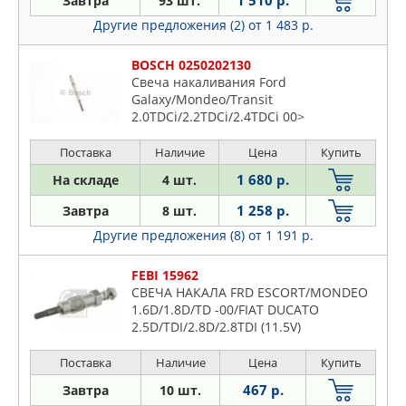
1 510 р.
Завтра
93 шт.
NGK
301
Другие предложения (2)
от 1 483 р.
STELLOX
305
SWAG
306
BOSCH 0250202130
Свеча накаливания Ford
307
Galaxy/Mondeo/Transit
308
2.0TDCi/2.2TDCi/2.4TDCi 00>
309
Поставка
Наличие
Цена
Купить
405
1 680 р.
На складе
4 шт.
406
407
1 258 р.
Завтра
8 шт.
408
Другие предложения (8)
от 1 191 р.
504
FEBI 15962
505
СВЕЧА НАКАЛА FRD ESCORT/MONDEO
508
1.6D/1.8D/TD -00/FIAT DUCATO
2.5D/TDI/2.8D/2.8TDI (11.5V)
604
605
Поставка
Наличие
Цена
Купить
607
467 р.
Завтра
10 шт.
806