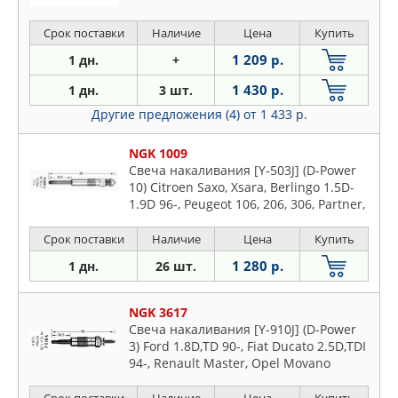
Срок поставки
Наличие
Цена
Купить
1 209 р.
1 дн.
+
1 430 р.
1 дн.
3 шт.
Другие предложения (4)
от 1 433 р.
NGK 1009
Свеча накаливания [Y-503J] (D-Power
10) Citroen Saxo, Xsara, Berlingo 1.5D-
1.9D 96-, Peugeot 106, 206, 306, Partner,
Fiat Scudo
Срок поставки
Наличие
Цена
Купить
1 280 р.
1 дн.
26 шт.
NGK 3617
Свеча накаливания [Y-910J] (D-Power
3) Ford 1.8D,TD 90-, Fiat Ducato 2.5D,TDI
94-, Renault Master, Opel Movano