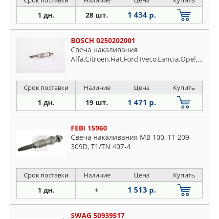
Срок поставки
Наличие
Цена
Купить
1 434 р.
1 дн.
28 шт.
BOSCH 0250202001
Свеча накаливания
Alfa,Citroen,Fiat,Ford,Iveco,Lancia,Opel,Peugeot,Renault,Rover
Срок поставки
Наличие
Цена
Купить
1 471 р.
1 дн.
19 шт.
FEBI 15960
Свеча накаливания MB 100, T1 209-
309D, T1/TN 407-4
Срок поставки
Наличие
Цена
Купить
1 513 р.
1 дн.
+
SWAG 50939517