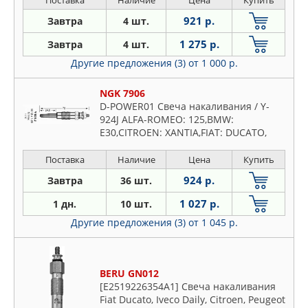
Поставка
Наличие
Цена
Купить
921 р.
Завтра
4 шт.
1 275 р.
Завтра
4 шт.
Другие предложения (3)
от 1 000 р.
NGK 7906
D-POWER01 Свеча накаливания / Y-
924J ALFA-ROMEO: 125,BMW:
E30,CITROEN: XANTIA,FIAT: DUCATO,
MAREA, PUNTO, TEMPRA, TIPO,FORD:
SIERRA, для LADA: LANCIA: MB W201
Поставка
Наличие
Цена
Купить
924 р.
Завтра
36 шт.
1 027 р.
1 дн.
10 шт.
Другие предложения (3)
от 1 045 р.
BERU GN012
[E2519226354A1] Свеча накаливания
Fiat Ducato, Iveco Daily, Citroen, Peugeot