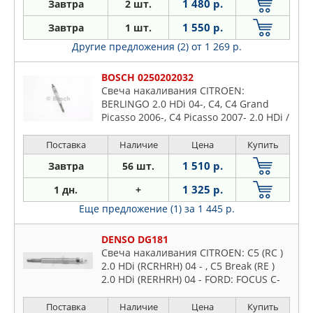
1 480 р.
Завтра
2 шт.
1 550 р.
Завтра
1 шт.
Другие предложения (2)
от 1 269 р.
BOSCH 0250202032
Свеча накаливания CITROEN:
BERLINGO 2.0 HDi 04-, C4, C4 Grand
Picasso 2006-, C4 Picasso 2007- 2.0 HDi /
PEUGEOT: 307, 308, 407, 508, 607, 807
Поставка
Наличие
Цена
Купить
1 510 р.
Завтра
56 шт.
1 325 р.
1 дн.
+
Еще предложение (1)
за 1 445 р.
DENSO DG181
Свеча накаливания CITROEN: C5 (RC )
2.0 HDi (RCRHRH) 04 - , C5 Break (RE )
2.0 HDi (RERHRH) 04 - FORD: FOCUS C-
MAX 2.0 TDCi 03 - 07 , FOCUS II (DA ) 2.0
TDCi 04
Поставка
Наличие
Цена
Купить