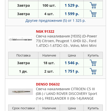
1 529 р.
Завтра
100 шт.
1 599 р.
Завтра
4 шт.
Другие предложения (5)
от 1 325 р.
NGK 91322
Свеча накаливания [YE05] (D-Power
73) Citroen, Peugeot 1.6HDi 02-, Ford
1.4TDCi-1.6TDCi 03-, Volvo, Mini Mini
Cooper, One
Поставка
Наличие
Цена
Купить
1 546 р.
Завтра
18 шт.
1 751 р.
1 дн.
2 шт.
DENSO DG632
Свеча накаливания CITROEN C5 III
(08-) / LAND ROVER DISCOVERY Sport
(14-), FREELANDER II (06-14),RANGE
ROVER Evoque (11-) / PEUGEOT 508 (10-)
Срок поставки
Наличие
Цена
Купить