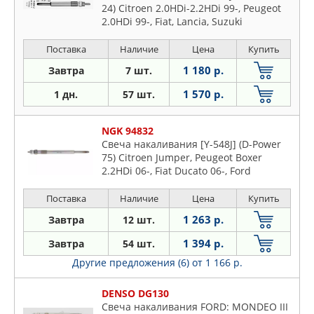
24) Citroen 2.0HDi-2.2HDi 99-, Peugeot
2.0HDi 99-, Fiat, Lancia, Suzuki
Поставка
Наличие
Цена
Купить
1 180 р.
Завтра
7 шт.
1 570 р.
1 дн.
57 шт.
NGK 94832
Свеча накаливания [Y-548J] (D-Power
75) Citroen Jumper, Peugeot Boxer
2.2HDi 06-, Fiat Ducato 06-, Ford
Mondeo, Transit 2.0DI-2.4TDCi 00-
Поставка
Наличие
Цена
Купить
1 263 р.
Завтра
12 шт.
1 394 р.
Завтра
54 шт.
Другие предложения (6)
от 1 166 р.
DENSO DG130
Свеча накаливания FORD: MONDEO III