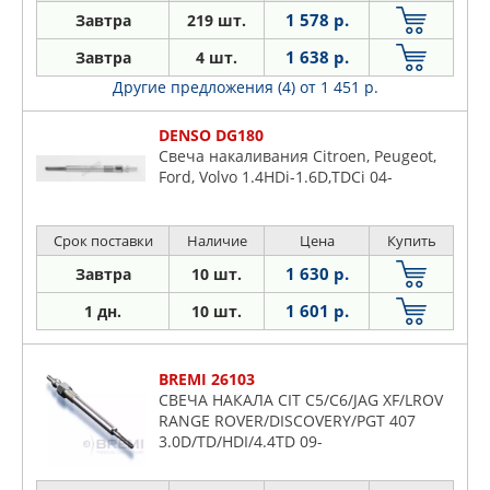
1 578 р.
Завтра
219 шт.
1 638 р.
Завтра
4 шт.
Другие предложения (4)
от 1 451 р.
DENSO DG180
Свеча накаливания Citroen, Peugeot,
Ford, Volvo 1.4HDi-1.6D,TDCi 04-
Срок поставки
Наличие
Цена
Купить
1 630 р.
Завтра
10 шт.
1 601 р.
1 дн.
10 шт.
BREMI 26103
СВЕЧА НАКАЛА CIT C5/C6/JAG XF/LROV
RANGE ROVER/DISCOVERY/PGT 407
3.0D/TD/HDI/4.4TD 09-