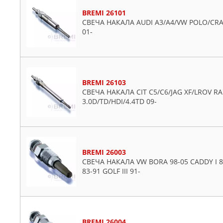
Citroen
BREMI 26101
Daewoo
СВЕЧА НАКАЛА AUDI A3/A4/VW POLO/CRAF
Dodge
01-
Fiat
Ford
Honda
Hyundai
BREMI 26103
СВЕЧА НАКАЛА CIT C5/C6/JAG XF/LROV R
Infiniti
3.0D/TD/HDI/4.4TD 09-
Iveco
Jaguar
Jeep
KIA
BREMI 26003
СВЕЧА НАКАЛА VW BORA 98-05 CADDY I 82-
Lancia
83-91 GOLF III 91-
Land Rover
Lexus
Mazda
Mercedes
BREMI 26004