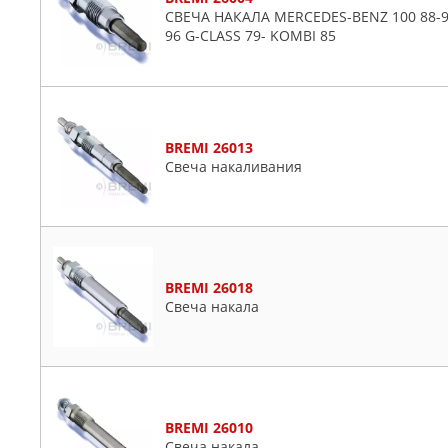
Mitsubishi
СВЕЧА НАКАЛА MERCEDES-BENZ 100 88-96 
96 G-CLASS 79- KOMBI 85
Nissan
Opel
Peugeot
Porsche
BREMI 26013
Proton
Свеча накаливания
Renault
Rover
Saab
Seat
Skoda
BREMI 26018
Свеча накала
Ssangyong
Subaru
Suzuki
Toyota
VW
BREMI 26010
Свеча накала
Volvo