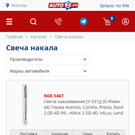
Москва
Запрос по VIN
0
Главная
Каталог
Свеча накала
Свеча накала
Производители
4U
Марка автомобиля
AMD
Alfa Romeo
ASHIKA
Audi
BERU
NGK 5467
BMW
Свеча накаливания [Y-531J] (D-Power
BLUE PRINT
Buick
44) Toyota Avensis, Corolla, Previa, Rav4
BMW
2.0D-4D 99-, HiAce 2.5D-4D, HiLux, Land
Cadillac
Cruiser 3.0D-4D 00-
BOSCH
Chevrolet
BREMI
Chrysler
Поставка
Наличие
Цена
Купить