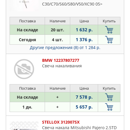
JAPKO
C30/C70/S60/S80/V50/XC90 05>
Lexus
JP GROUP
Mazda
KIA
Поставка
Наличие
Цена
Купить
Mercedes
KRAUF
1 632 р.
На складе
20 шт.
Mitsubishi
LAND ROVER
Nissan
1 376 р.
Сегодня
4 шт.
LEX
Opel
Другие предложения (8)
от 1 284 р.
MASUMA
Peugeot
MERCEDES
BMW 12237807277
Plymouth
Свеча накаливания
MEYLE
Porsche
MITSUBISHI
Proton
NGK
Renault
Поставка
Наличие
Цена
Купить
NIPPARTS
Rover
7 578 р.
На складе
+
NISSAN
Saab
NSP
5 657 р.
1 дн.
+
Seat
OPEL
Skoda
PART-ONE
STELLOX 312007SX
Ssangyong
Свеча накала Mitsubishi Pajero 2.5TD
PATRON