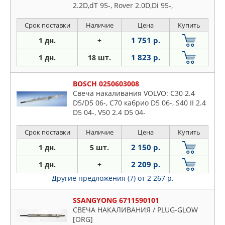
2.2D,dT 95-, Rover 2.0D,Di 95-,
Landrover Freelander, Honda Accord
96-
Срок поставки
Наличие
Цена
Купить
1 751 р.
1 дн.
+
1 823 р.
1 дн.
18 шт.
BOSCH 0250603008
Свеча накаливания VOLVO: C30 2.4
D5/D5 06-, C70 кабрио D5 06-, S40 II 2.4
D5 04-, V50 2.4 D5 04-
Срок поставки
Наличие
Цена
Купить
2 150 р.
1 дн.
5 шт.
2 209 р.
1 дн.
+
Другие предложения (7)
от 2 267 р.
SSANGYONG 6711590101
СВЕЧА НАКАЛИВАНИЯ / PLUG-GLOW
[ORG]