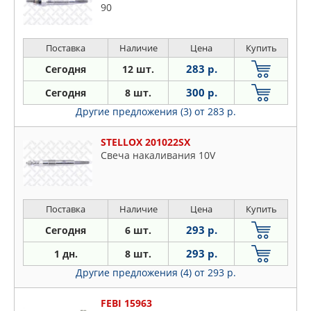
Subaru
90
PEUGEOT
Suzuki
RENAULT
Toyota
Поставка
Наличие
Цена
Купить
SAT
VW
283 р.
Сегодня
12 шт.
SSANGYONG
Volvo
STARTVOLT
300 р.
Сегодня
8 шт.
STELLOX
Другие предложения (3)
от 283 р.
SWAG
STELLOX 201022SX
TOYOTA
Свеча накаливания 10V
VAG
Поставка
Наличие
Цена
Купить
293 р.
Сегодня
6 шт.
293 р.
1 дн.
8 шт.
Другие предложения (4)
от 293 р.
FEBI 15963