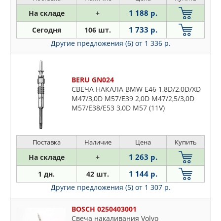
BRISK
Citroen
1 188 р.
На складе
+
BSG
Daewoo
CHAMPION
1 733 р.
Сегодня
106 шт.
Daihatsu
CWORKS
Другие предложения (6)
от 1 336 р.
Dodge
DENSO
Fiat
EUROREPAR
Ford
BERU GN024
FAE
Honda
СВЕЧА НАКАЛА BMW E46 1,8D/2,0D/XD
FEBEST
M47/3,0D M57/E39 2,0D M47/2,5/3,0D
Hummer
FEBI
M57/E38/E53 3,0D M57 (11V)
Hyundai
FIAT
Infiniti
FORD
Isuzu
Поставка
Наличие
Цена
Купить
HIDRIA
Iveco
1 263 р.
На складе
+
HKT
Jaguar
1 144 р.
HYUNDAI-KIA
1 дн.
42 шт.
Jeep
ISUZU
Другие предложения (5)
от 1 307 р.
KIA
JAGUAR
Lancia
BOSCH 0250403001
JAPANPARTS
Свеча накаливания Volvo
Land Rover