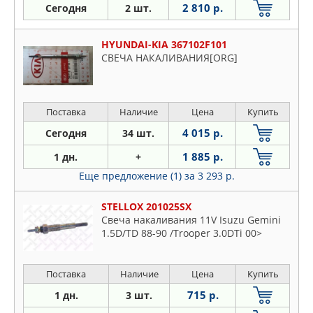
2 810 р.
Сегодня
2 шт.
HYUNDAI-KIA 367102F101
СВЕЧА НАКАЛИВАНИЯ[ORG]
Поставка
Наличие
Цена
Купить
4 015 р.
Сегодня
34 шт.
1 885 р.
1 дн.
+
Еще предложение (1)
за 3 293 р.
STELLOX 201025SX
Свеча накаливания 11V Isuzu Gemini
1.5D/TD 88-90 /Trooper 3.0DTi 00>
Поставка
Наличие
Цена
Купить
715 р.
1 дн.
3 шт.