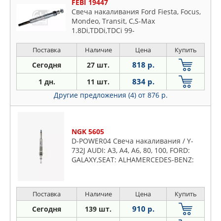
FEBI 19447
Свеча накаливания Ford Fiesta, Focus,
Mondeo, Transit, C,S-Max
1.8Di,TDDi,TDCi 99-
Поставка
Наличие
Цена
Купить
818 р.
Сегодня
27 шт.
834 р.
1 дн.
11 шт.
Другие предложения (4)
от 876 р.
NGK 5605
D-POWER04 Свеча накаливания / Y-
732J AUDI: A3, A4, A6, 80, 100, FORD:
GALAXY,SEAT: ALHAMERCEDES-BENZ:
RA, AROSA, CORDOBA, IBIZA, LEON,
TOLEDO, SKODA: FABIA, OCTAVIA,
VOLVO:
Поставка
Наличие
Цена
Купить
910 р.
Сегодня
139 шт.