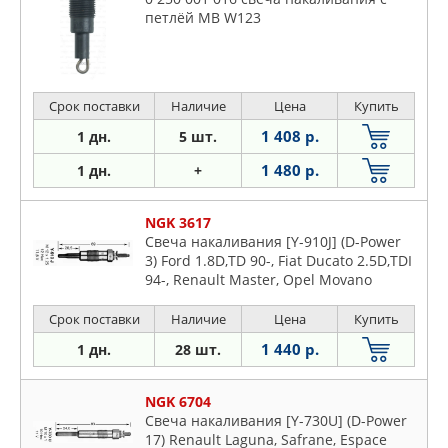
петлёй MB W123
Срок поставки
Наличие
Цена
Купить
1 408 р.
1 дн.
5 шт.
1 480 р.
1 дн.
+
NGK 3617
Свеча накаливания [Y-910J] (D-Power
3) Ford 1.8D,TD 90-, Fiat Ducato 2.5D,TDI
94-, Renault Master, Opel Movano
Срок поставки
Наличие
Цена
Купить
1 440 р.
1 дн.
28 шт.
NGK 6704
Свеча накаливания [Y-730U] (D-Power
17) Renault Laguna, Safrane, Espace