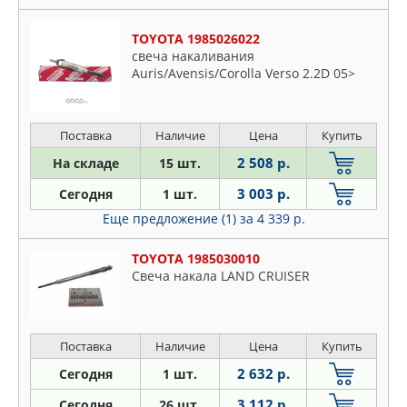
Gaia
TOYOTA 1985026022
Hiace
свеча накаливания
Hilux
Auris/Avensis/Corolla Verso 2.2D 05>
Land
Liteace
Поставка
Наличие
Цена
Купить
Picnic
2 508 р.
На складе
15 шт.
Previa
Rav4
3 003 р.
Сегодня
1 шт.
Starlet
Еще предложение (1)
за 4 339 р.
Verso
TOYOTA 1985030010
Yaris
Свеча накала LAND CRUISER
Поставка
Наличие
Цена
Купить
2 632 р.
Сегодня
1 шт.
3 112 р.
Сегодня
26 шт.