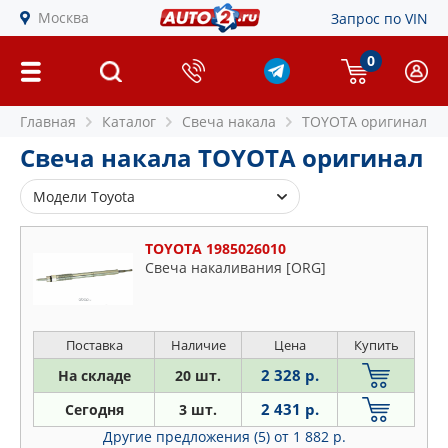
Москва
Запрос по VIN
0
Главная
Каталог
Свеча накала
TOYOTA оригинал
Свеча накала TOYOTA оригинал
Модели Toyota
TOYOTA 1985026010
4 Runner
Свеча накаливания [ORG]
Auris
Avensis
Camry
Поставка
Наличие
Цена
Купить
Carina
2 328 р.
На складе
20 шт.
Corolla
2 431 р.
Сегодня
3 шт.
Dyna
Другие предложения (5)
от 1 882 р.
Fortuner