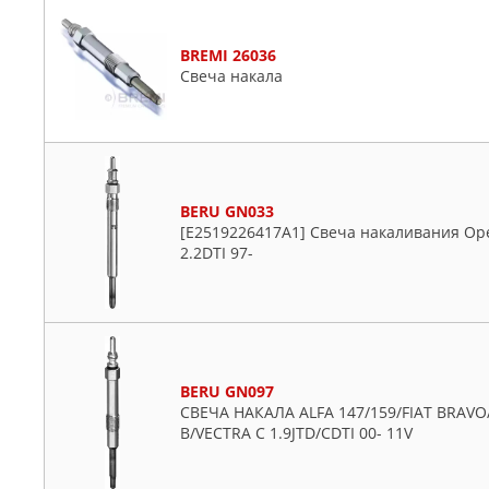
BREMI 26036
Свеча накала
BERU GN033
[E2519226417A1] Свеча накаливания Opel 
2.2DTI 97-
BERU GN097
СВЕЧА НАКАЛА ALFA 147/159/FIAT BRAV
B/VECTRA C 1.9JTD/CDTI 00- 11V