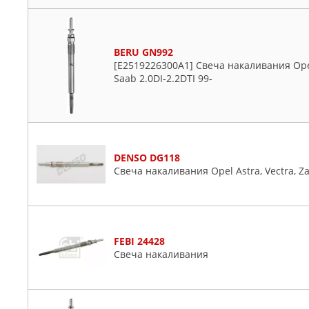
BERU GN992
[E2519226300A1] Свеча накаливания Opel A
Saab 2.0DI-2.2DTI 99-
DENSO DG118
Свеча накаливания Opel Astra, Vectra, Za
FEBI 24428
Cвeчa нaкaливaния