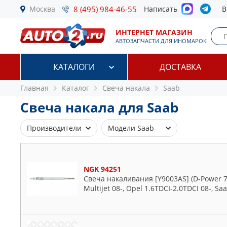
Москва
8 (495) 984-46-55
Написать
В
ИНТЕРНЕТ МАГАЗИН
АВТОЗАПЧАСТИ ДЛЯ ИНОМАРОК
КАТАЛОГИ
ДОСТАВКА
Главная
Каталог
Свеча накала
Saab
Свеча накала для Saab
Производители
Модели Saab
BERU
9-3
BOSCH
9-3x
NGK 94251
BREMI
9-5
Свеча накаливания [Y9003AS] (D-Power 78)
BSG
Multijet 08-, Opel 1.6TDCI-2.0TDCI 08-, Sa
DENSO
FEBI