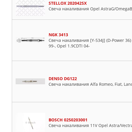
HIDRIA
STELLOX 202042SX
Свеча накаливания Opel AstraG/OmegaB/V
HKT
JAPANPARTS
NGK
STELLOX
NGK 3413
Свеча накаливания [Y-534J] (D-Power 36) A
99-, Opel 1.9CDTI 04-
DENSO DG122
Свеча накаливания Alfa Romeo, Fiat, Lanci
BOSCH 0250203001
Свеча накаливания 11V Opel Astra/Vectra