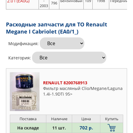
2.0 i (EA0G)
-
Бензиновый
109
1998
Передний
796
2003
Расходные запчасти для ТО Renault
Megane I Cabriolet (EA0/1_)
Модификация:
Категория:
RENAULT 8200768913
Фильтр масляный Clio/Megane/Laguna
1.4i-1.9DTi 95>
Поставка
Наличие
Цена
Купить
702 р.
На складе
11 шт.