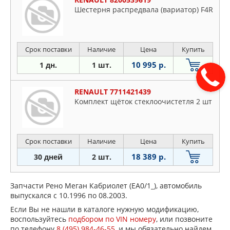
Шестерня распредвала (вариатор) F4R
Срок поставки
Наличие
Цена
Купить
10 995 р.
1 дн.
1 шт.
RENAULT 7711421439
Koмплeкт щётoк cтeклooчиcтeтля 2 шт
Срок поставки
Наличие
Цена
Купить
18 389 р.
30 дней
2 шт.
Запчасти Рено Меган Кабриолет (EA0/1_), автомобиль
выпускался с 10.1996 по 08.2003.
Если Вы не нашли в каталоге нужную модификацию,
воспользуйтесь
подбором по VIN номеру
, или позвоните
по телефону
8 (495) 984-46-55
, и мы обязательно найдем