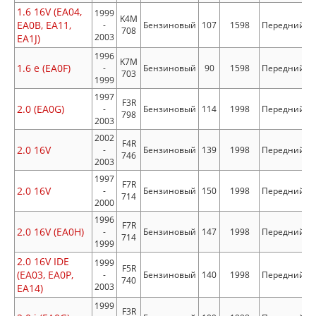
1.6 16V (EA04,
1999
K4M
EA0B, EA11,
-
Бензиновый
107
1598
Передний
708
2003
EA1J)
1996
K7M
1.6 e (EA0F)
-
Бензиновый
90
1598
Передний
703
1999
1997
F3R
2.0 (EA0G)
-
Бензиновый
114
1998
Передний
798
2003
2002
F4R
2.0 16V
-
Бензиновый
139
1998
Передний
746
2003
1997
F7R
2.0 16V
-
Бензиновый
150
1998
Передний
714
2000
1996
F7R
2.0 16V (EA0H)
-
Бензиновый
147
1998
Передний
714
1999
2.0 16V IDE
1999
F5R
(EA03, EA0P,
-
Бензиновый
140
1998
Передний
740
2003
EA14)
1999
F3R