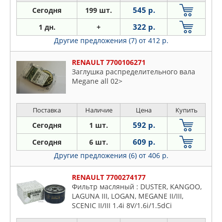
545 р.
Сегодня
199 шт.
322 р.
1 дн.
+
Другие предложения (7)
от 412 р.
RENAULT 7700106271
Заглушка распределительного вала
Megane all 02>
Поставка
Наличие
Цена
Купить
592 р.
Сегодня
1 шт.
609 р.
Сегодня
6 шт.
Другие предложения (6)
от 406 р.
RENAULT 7700274177
Фильтр масляный : DUSTER, KANGOO,
LAGUNA III, LOGAN, MEGANE II/III,
SCENIC II/III 1.4i 8V/1.6i/1.5dCi
(K7J/K7M/K4M/K9K) 03-