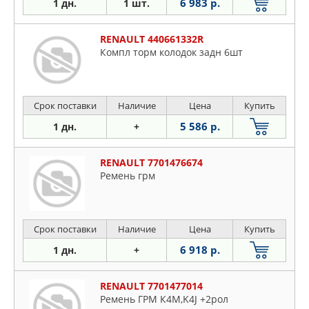
6 983 р.
1 дн.
1 шт.
RENAULT 440661332R
Компл торм колодок задн 6шт
Срок поставки
Наличие
Цена
Купить
5 586 р.
1 дн.
+
RENAULT 7701476674
Ремень грм
Срок поставки
Наличие
Цена
Купить
6 918 р.
1 дн.
+
RENAULT 7701477014
Ремень ГРМ К4М,K4J +2рол