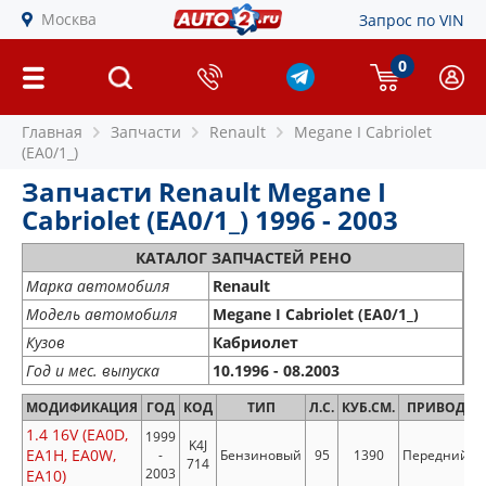
Москва
Запрос по VIN
0
Главная
Запчасти
Renault
Megane I Cabriolet
(EA0/1_)
Запчасти Renault Megane I
Cabriolet (EA0/1_) 1996 - 2003
КАТАЛОГ ЗАПЧАСТЕЙ РЕНО
Марка автомобиля
Renault
Модель автомобиля
Megane I Cabriolet (EA0/1_)
Кузов
Кабриолет
Год и мес. выпуска
10.1996 - 08.2003
МОДИФИКАЦИЯ
ГОД
КОД
ТИП
Л.С.
КУБ.СМ.
ПРИВОД
1.4 16V (EA0D,
1999
K4J
EA1H, EA0W,
-
Бензиновый
95
1390
Передний
714
2003
EA10)