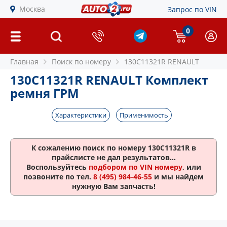
Москва
Запрос по VIN
0
Главная
Поиск по номеру
130C11321R RENAULT
130C11321R RENAULT Комплект
ремня ГРМ
Характеристики
Применимость
К сожалению поиск по номеру
130C11321R
в
прайслисте не дал результатов...
Воспользуйтесь
подбором по VIN номеру
, или
позвоните по тел.
8 (495) 984-46-55
и мы найдем
нужную Вам запчасть!