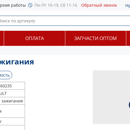
ремя работы
Пн-Пт 10-19, Сб 11-16
Обратный звонок
Н
ОПЛАТА
ЗАПЧАСТИ ОПТОМ
ажигания
ость
860235
ULT
а зажигания
м
г