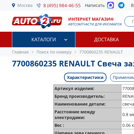
Москва
8 (495) 984-46-55
Написать
В
ИНТЕРНЕТ МАГАЗИН
АВТОЗАПЧАСТИ ДЛЯ ИНОМАРОК
КАТАЛОГИ
ДОСТАВКА
Главная
Поиск по номеру
7700860235 RENAULT
7700860235 RENAULT Свеча з
Характеристики
Применим
Артикул изделия:
7700
Бренд производитель:
RENA
Наименование детали:
свеч
Расстояние между
0.8 м
электродами:
Вес :
0.06 к
Ширина зева гаечного