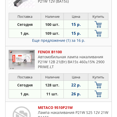
P21W 12V (BA15s)
Поставка
Наличие
Цена
Купить
15 р.
Сегодня
100 шт.
15 р.
1 дн.
109 шт.
Еще предложение (1)
за 16 р.
FENOX B1100
Автомобильная лампа накаливания
P21W 12В 21(Вт) BA15s 460±15% 2900
PRIME.LT
Поставка
Наличие
Цена
Купить
22 р.
Сегодня
128 шт.
26 р.
1 дн.
11 шт.
METACO 9510P21W
Лампа накаливания P21W S25 12V 21W