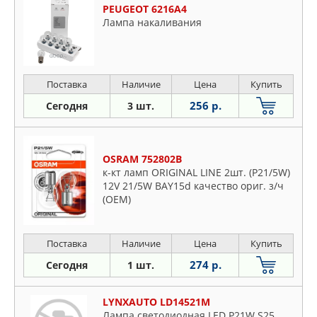
PEUGEOT 6216A4
Лампа накаливания
Поставка
Наличие
Цена
Купить
256 р.
Сегодня
3 шт.
OSRAM 752802B
к-кт ламп ORIGINAL LINE 2шт. (P21/5W)
12V 21/5W BAY15d качество ориг. з/ч
(ОЕМ)
Поставка
Наличие
Цена
Купить
274 р.
Сегодня
1 шт.
LYNXAUTO LD14521M
Лампа светодиодная LED P21W S25