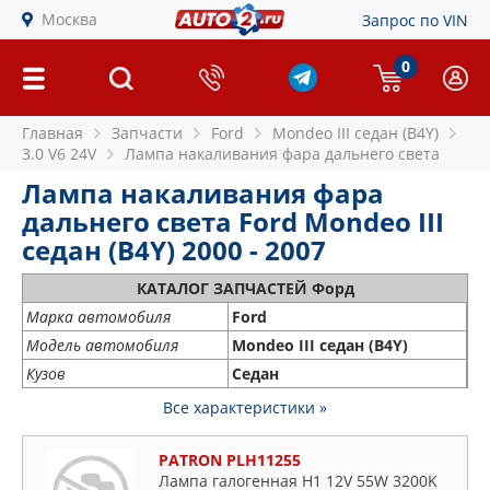
Москва
Запрос по VIN
0
Главная
Запчасти
Ford
Mondeo III седан (B4Y)
3.0 V6 24V
Лампа накаливания фара дальнего света
Лампа накаливания фара
дальнего света Ford Mondeo III
седан (B4Y) 2000 - 2007
КАТАЛОГ ЗАПЧАСТЕЙ Форд
Марка автомобиля
Ford
Модель автомобиля
Mondeo III седан (B4Y)
Кузов
Седан
Все характеристики »
PATRON PLH11255
Лампа галогенная H1 12V 55W 3200K