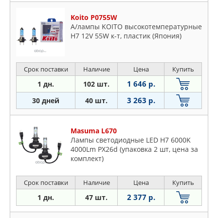
Koito P0755W
А/лампы KOITO высокотемпературные
H7 12V 55W к-т, пластик (Япония)
Срок поставки
Наличие
Цена
Купить
1 646 р.
1 дн.
102 шт.
3 263 р.
30 дней
40 шт.
Masuma L670
Лампы светодиодные LED H7 6000K
4000Lm PX26d (упаковка 2 шт, цена за
комплект)
Срок поставки
Наличие
Цена
Купить
2 377 р.
1 дн.
47 шт.