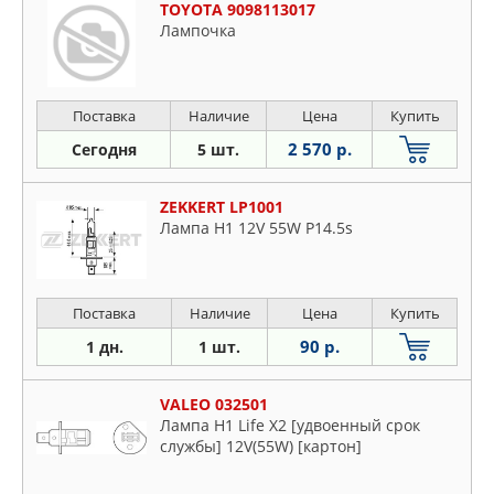
TOYOTA 9098113017
Лампочка
Поставка
Наличие
Цена
Купить
2 570 р.
Сегодня
5 шт.
ZEKKERT LP1001
Лампа H1 12V 55W P14.5s
Поставка
Наличие
Цена
Купить
90 р.
1 дн.
1 шт.
VALEO 032501
Лампа H1 Life X2 [удвоенный срок
службы] 12V(55W) [картон]