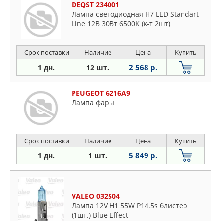
DEQST 234001
Лампа светодиодная H7 LED Standart
Line 12В 30Вт 6500K (к-т 2шт)
Срок поставки
Наличие
Цена
Купить
2 568 р.
1 дн.
12 шт.
PEUGEOT 6216A9
Лампа фары
Срок поставки
Наличие
Цена
Купить
5 849 р.
1 дн.
1 шт.
VALEO 032504
Лампа 12V H1 55W P14.5s блистер
(1шт.) Blue Effect