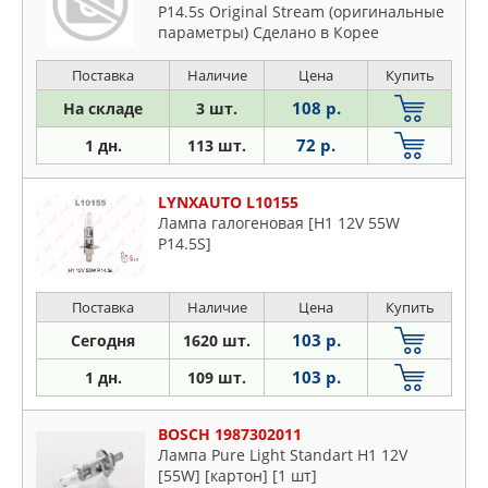
P14.5s Original Stream (оригинальные
параметры) Сделано в Корее
Поставка
Наличие
Цена
Купить
108 р.
На складе
3 шт.
72 р.
1 дн.
113 шт.
LYNXAUTO L10155
Лампа галогеновая [H1 12V 55W
P14.5S]
Поставка
Наличие
Цена
Купить
103 р.
Сегодня
1620 шт.
103 р.
1 дн.
109 шт.
BOSCH 1987302011
Лампа Pure Light Standart H1 12V
[55W] [картон] [1 шт]