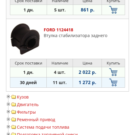
Срок поставки
Наличие
Цена
Купить
861 р.
1 дн.
5 шт.
FORD 1124418
Bтyлкa cтaбилизaтopa зaднeгo
Срок поставки
Наличие
Цена
Купить
2 022 р.
1 дн.
4 шт.
1 272 р.
30 дней
11 шт.
Кузов
Двигатель
Фильтры
Ременный привод
Система подачи топлива
Подготовка топливной смеси