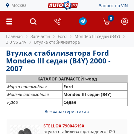
Москва
Запрос по VIN
0
Главная
Запчасти
Ford
Mondeo III седан (B4Y)
3.0 V6 24V
Втулка стабилизатора
Втулка стабилизатора Ford
Mondeo III седан (B4Y) 2000 -
2007
КАТАЛОГ ЗАПЧАСТЕЙ Форд
Марка автомобиля
Ford
Модель автомобиля
Mondeo III седан (B4Y)
Кузов
Седан
Все характеристики »
STELLOX 7900461SX
втулка стабилизатора заднего d20