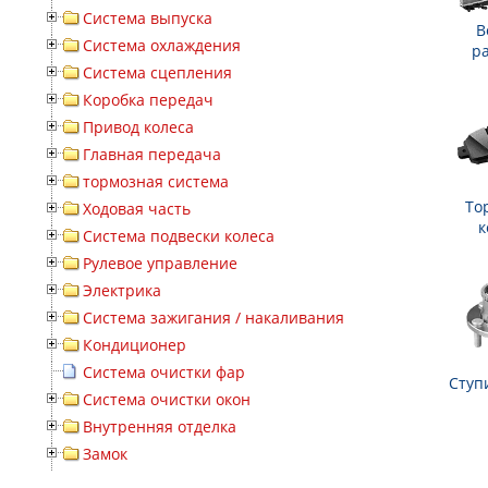
Система выпуска
В
Система охлаждения
р
Система сцепления
Коробка передач
Привод колеса
Главная передача
тормозная система
То
Ходовая часть
к
Система подвески колеса
Рулевое управление
Электрика
Система зажигания / накаливания
Кондиционер
Система очистки фар
Ступ
Система очистки окон
Внутренняя отделка
Замок