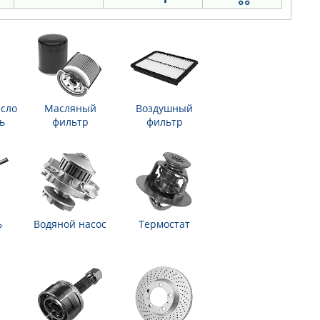
сло
Масляный
Воздушный
ь
фильтр
фильтр
ь
Водяной насос
Термостат