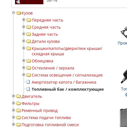
06-14
Кузов
Передняя часть
Средняя часть
Задняя часть
Детали кузова
Прок
Крышки/капоты/двери/люк крыши/
складная крыша
Облицовка
Остекление / зеркала
Система освещения / сигнализация
Амортизатор капота / багажника
То
Топливный бак / комплектующие
Двигатель
Фильтры
Ременный привод
Система подачи топлива
Подготовка топливной смеси