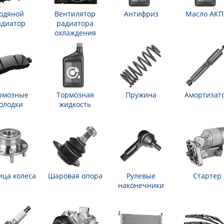
одяной
Вентилятор
Антифриз
Масло АК
адиатор
радиатора
охлаждения
рмозные
Тормозная
Пружина
Амортизат
олодки
жидкость
ица колеса
Шаровая опора
Рулевые
Стартер
наконечники