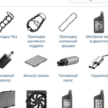
ладка ГБЦ
Прокладка
Прокладка
Моторное ма
масляного
клапанной
в двигател
поддона
крышки
пливный
Фильтр салона
Топливный
Глушител
фильтр
насос