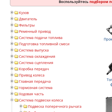
Воспользуйтесь
подбором п
Кузов
Двигатель
Фильтры
Ременный привод
Система подачи топлива
Прок
Подготовка топливной смеси
Система выпуска
Система охлаждения
Система сцепления
Коробка передач
Привод колеса
То
Главная передача
тормозная система
Ходовая часть
Система подвески колеса
Подвеска поперечного рычага