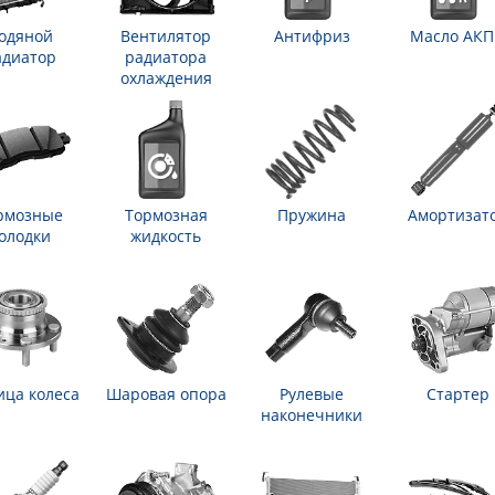
одяной
Вентилятор
Антифриз
Масло АК
адиатор
радиатора
охлаждения
рмозные
Тормозная
Пружина
Амортизат
олодки
жидкость
ица колеса
Шаровая опора
Рулевые
Стартер
наконечники