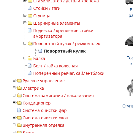
Стабилизатор / детали крепежа
Стойки / тяги
В
р
Ступица
Шарнирные элементы
Подвеска / крепление стойки
амортизатора
Поворотный кулак / ремкомплект
Поворотный кулак
То
Балка
к
Болт / гайка колесная
Поперечный рычаг, сайлентблоки
Рулевое управление
Электрика
Система зажигания / накаливания
Кондиционер
Ступ
Система очистки фар
Система очистки окон
Внутренняя отделка
Замок