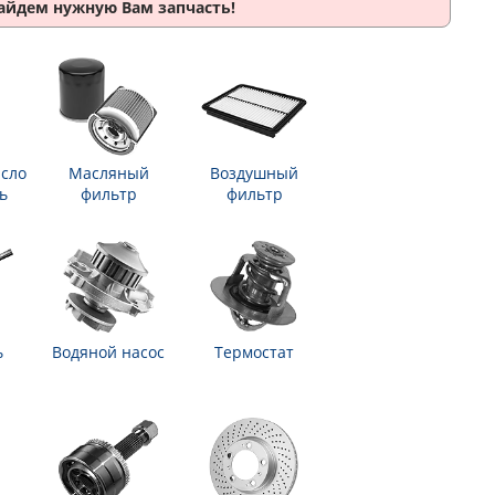
найдем нужную Вам запчасть!
сло
Масляный
Воздушный
ь
фильтр
фильтр
ь
Водяной насос
Термостат