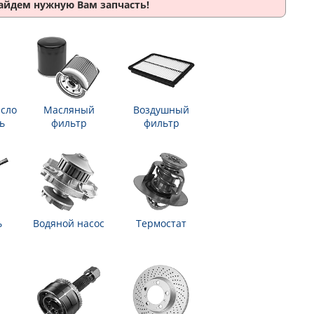
найдем нужную Вам запчасть!
сло
Масляный
Воздушный
ь
фильтр
фильтр
ь
Водяной насос
Термостат