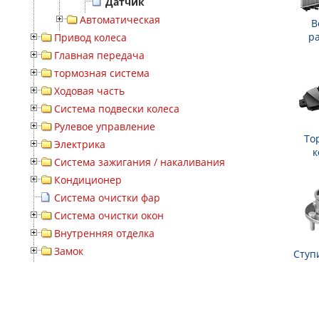
Датчик
Автоматическая
В
р
Привод колеса
Главная передача
тормозная система
Ходовая часть
Система подвески колеса
Рулевое управление
То
Электрика
к
Система зажигания / накаливания
Кондиционер
Система очистки фар
Система очистки окон
Внутренняя отделка
Замок
Ступ