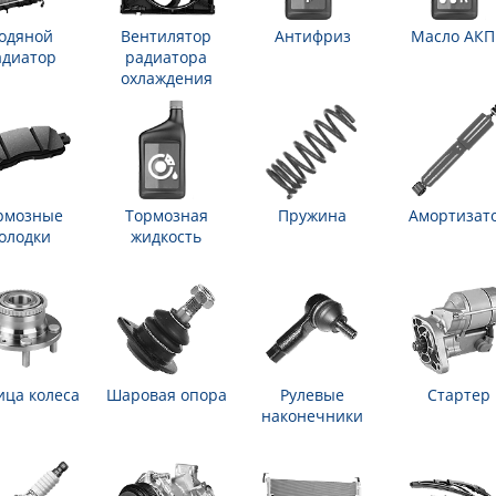
одяной
Вентилятор
Антифриз
Масло АК
адиатор
радиатора
охлаждения
рмозные
Тормозная
Пружина
Амортизат
олодки
жидкость
ица колеса
Шаровая опора
Рулевые
Стартер
наконечники