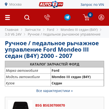
Москва
Запрос по VIN
0
Главная
Запчасти
Ford
Mondeo III седан (B4Y)
3.0 V6 24V
Ручное / педальное рычажное управление
Ручное / педальное рычажное
управление Ford Mondeo III
седан (B4Y) 2000 - 2007
КАТАЛОГ ЗАПЧАСТЕЙ ФОРД
Марка автомобиля
Ford
Модель автомобиля
Mondeo III седан (B4Y)
Кузов
Седан
Все характеристики »
BSG BSG30700070