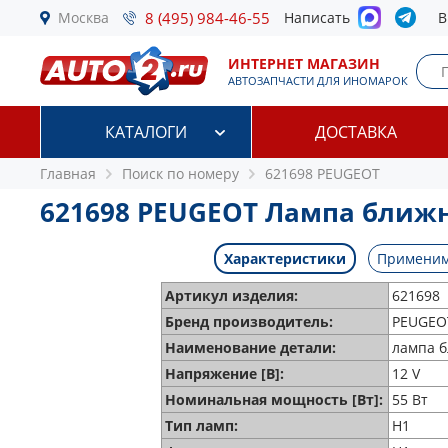
Москва
8 (495) 984-46-55
Написать
В
ИНТЕРНЕТ МАГАЗИН
АВТОЗАПЧАСТИ ДЛЯ ИНОМАРОК
КАТАЛОГИ
ДОСТАВКА
Главная
Поиск по номеру
621698 PEUGEOT
621698 PEUGEOT Лампа ближн
Характеристики
Применим
Артикул изделия:
621698
Бренд производитель:
PEUGEO
Наименование детали:
лампа б
Напряжение [В]:
12 V
Номинальная мощность [Вт]:
55 Вт
Тип ламп:
H1