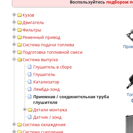
Воспользуйтесь
подбором п
Кузов
Двигатель
Фильтры
Ременный привод
Система подачи топлива
Прок
Подготовка топливной смеси
Система выпуска
Глушитель в сборе
Глушитель
Катализатор
Лямбда-зонд
То
Приемная / соединительная труба
глушителя
Детали монтажа
Датчик / зонд
Система охлаждения
Система сцепления