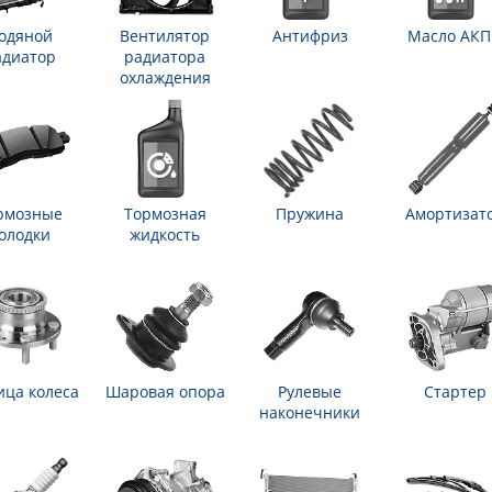
одяной
Вентилятор
Антифриз
Масло АК
адиатор
радиатора
охлаждения
рмозные
Тормозная
Пружина
Амортизат
олодки
жидкость
ица колеса
Шаровая опора
Рулевые
Стартер
наконечники