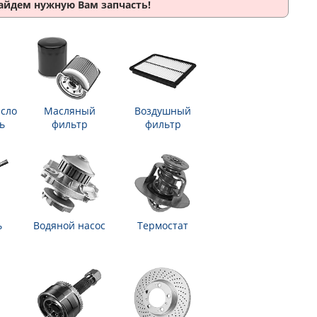
найдем нужную Вам запчасть!
сло
Масляный
Воздушный
ь
фильтр
фильтр
ь
Водяной насос
Термостат