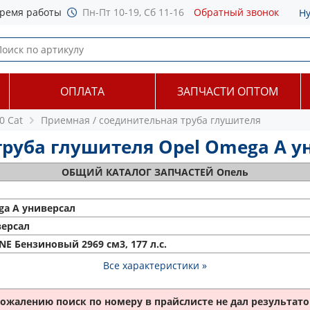
ремя работы
Пн-Пт 10-19, Сб 11-16
Обратный звонок
Н
ОПЛАТА
ЗАПЧАСТИ ОПТОМ
.0 Cat
Приемная / соединительная труба глушителя
уба глушителя Opel Omega A унив
ОБЩИЙ
КАТАЛОГ ЗАПЧАСТЕЙ Опель
a A универсал
ерсал
 NE Бензиновый 2969 см3, 177 л.с.
Все характеристики »
сожалению поиск по номеру
в прайслисте не дал результатов