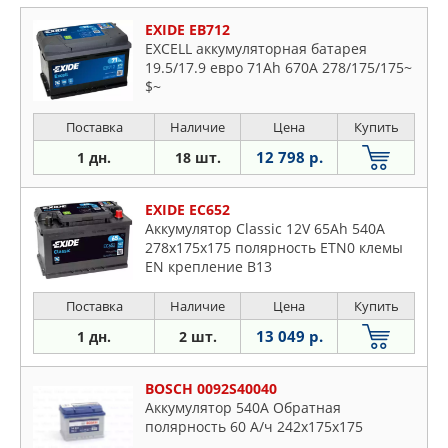
EXIDE EB712
EXCELL аккумуляторная батарея
19.5/17.9 евро 71Ah 670A 278/175/175~
$~
Поставка
Наличие
Цена
Купить
12 798 р.
1 дн.
18 шт.
EXIDE EC652
Аккумулятор Classic 12V 65Ah 540A
278х175х175 полярность ETN0 клемы
EN крепление B13
Поставка
Наличие
Цена
Купить
13 049 р.
1 дн.
2 шт.
BOSCH 0092S40040
Аккумулятор 540A Обратная
полярность 60 А/ч 242x175x175