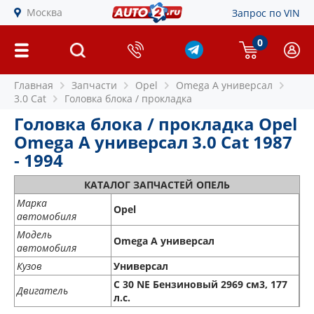
Москва
Запрос по VIN
0
Главная
Запчасти
Opel
Omega A универсал
3.0 Cat
Головка блока / прокладка
Головка блока / прокладка Opel
Omega A универсал 3.0 Cat 1987
- 1994
КАТАЛОГ ЗАПЧАСТЕЙ ОПЕЛЬ
Марка
Opel
автомобиля
Модель
Omega A универсал
автомобиля
Кузов
Универсал
C 30 NE Бензиновый 2969 см3, 177
Двигатель
л.с.