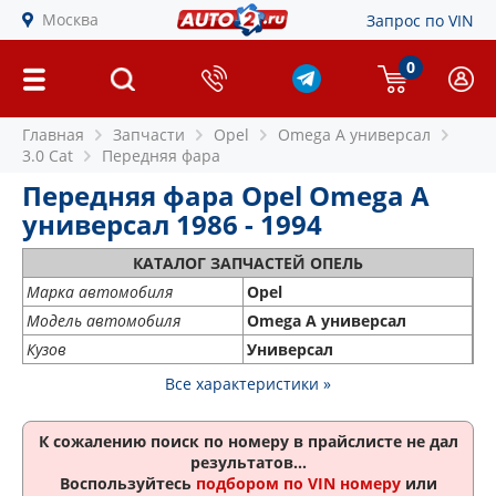
Москва
Запрос по VIN
0
Главная
Запчасти
Opel
Omega A универсал
3.0 Cat
Передняя фара
Передняя фара Opel Omega A
универсал 1986 - 1994
КАТАЛОГ ЗАПЧАСТЕЙ ОПЕЛЬ
Марка автомобиля
Opel
Модель автомобиля
Omega A универсал
Кузов
Универсал
Все характеристики »
К сожалению поиск по номеру
в прайслисте не дал
результатов...
Воспользуйтесь
подбором по VIN номеру
или