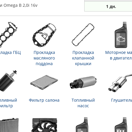
 Omega B 2,0i 16v
1 дн.
ладка ГБЦ
Прокладка
Прокладка
Моторное ма
масляного
клапанной
в двигател
поддона
крышки
пливный
Фильтр салона
Топливный
Глушител
фильтр
насос