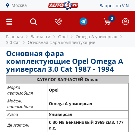
Москва
Запрос по VIN
0
Главная
Запчасти
Opel
Omega A универсал
3.0 Cat
Основная фара комплектующие
Основная фара
комплектующие Opel Omega A
универсал 3.0 Cat 1987 - 1994
КАТАЛОГ ЗАПЧАСТЕЙ Опель
Марка
Opel
автомобиля
Модель
Omega A универсал
автомобиля
Кузов
Универсал
C 30 NE Бензиновый 2969 см3, 177
Двигатель
л.с.