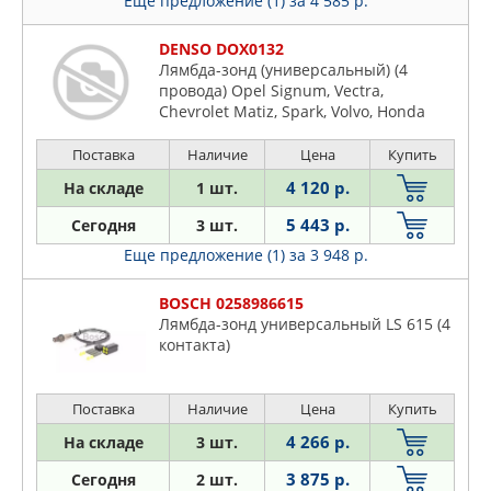
Еще предложение (1)
за 4 585 р.
DENSO DOX0132
Лямбда-зонд (универсальный) (4
провода) Opel Signum, Vectra,
Chevrolet Matiz, Spark, Volvo, Honda
Поставка
Наличие
Цена
Купить
4 120 р.
На складе
1 шт.
5 443 р.
Сегодня
3 шт.
Еще предложение (1)
за 3 948 р.
BOSCH 0258986615
Лямбда-зонд универсальный LS 615 (4
контакта)
Поставка
Наличие
Цена
Купить
4 266 р.
На складе
3 шт.
3 875 р.
Сегодня
2 шт.