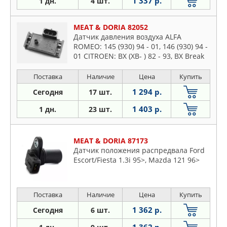
1 337 р.
1 дн.
4 шт.
MEAT & DORIA 82052
Датчик давления воздуха ALFA
ROMEO: 145 (930) 94 - 01, 146 (930) 94 -
01 CITROEN: BX (XB- ) 82 - 93, BX Break
(XB- ) 83 - 94, XANTIA (X2) 98 - 03,
XANTIA Break (X2) 98
Поставка
Наличие
Цена
Купить
1 294 р.
Сегодня
17 шт.
1 403 р.
1 дн.
23 шт.
MEAT & DORIA 87173
Датчик положения распредвала Ford
Escort/Fiesta 1.3i 95>, Mazda 121 96>
Поставка
Наличие
Цена
Купить
1 362 р.
Сегодня
6 шт.
1 362 р.