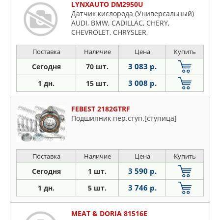
LYNXAUTO DM2950U
Датчик кислорода (Универсальный)
AUDI, BMW, CADILLAC, CHERY,
CHEVROLET, CHRYSLER,
CITROEN/PEUGEOT, D
Поставка
Наличие
Цена
Купить
3 083 р.
Сегодня
70 шт.
3 008 р.
1 дн.
15 шт.
FEBEST 2182GTRF
Подшипник пер.ступ.[ступица]
Поставка
Наличие
Цена
Купить
3 590 р.
Сегодня
1 шт.
3 746 р.
1 дн.
5 шт.
MEAT & DORIA 81516E