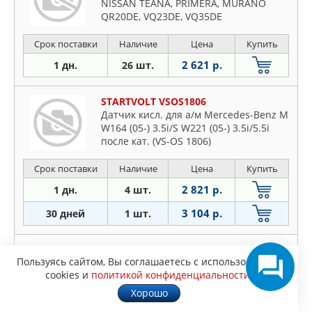
NISSAN TEANA, PRIMERA, MURANO
QR20DE, VQ23DE, VQ35DE
Срок поставки
Наличие
Цена
Купить
2 621 р.
1 дн.
26 шт.
STARTVOLT VSOS1806
Датчик кисл. для а/м Mercedes-Benz M
W164 (05-) 3.5i/S W221 (05-) 3.5i/5.5i
после кат. (VS-OS 1806)
Срок поставки
Наличие
Цена
Купить
2 821 р.
1 дн.
4 шт.
3 104 р.
30 дней
1 шт.
MASTERKIT 77ES075
Пользуясь сайтом, Вы соглашаетесь с использованием
Лямбда-зонд RENAULT LOGAN, DUSTER
cookies и
политикой конфиденциальности
.
Хорошо