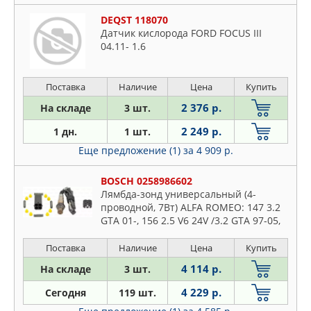
DEQST 118070
Датчик кислорода FORD FOCUS III
04.11- 1.6
Поставка
Наличие
Цена
Купить
2 376 р.
На складе
3 шт.
2 249 р.
1 дн.
1 шт.
Еще предложение (1)
за 4 909 р.
BOSCH 0258986602
Лямбда-зонд универсальный (4-
проводной, 7Вт) ALFA ROMEO: 147 3.2
GTA 01-, 156 2.5 V6 24V /3.2 GTA 97-05,
156 Sportwagon 2.5 V6 24V /3.2 GTA 00-
06, 159 1.9 JTS/2.2 JTS/3.2
Поставка
Наличие
Цена
Купить
4 114 р.
На складе
3 шт.
4 229 р.
Сегодня
119 шт.