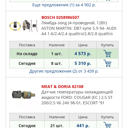
Еще предложение (1)
за 4 902 р.
BOSCH 0258986507
Лямбда-зонд (4-проводной, 12Вт)
ASTON MARTIN: DB7 купе 5.9 94- AUDI:
A4 1.6/2.4/2.4 quattro/2.8/2.8 quattro
95-00, A4 1.6 00-04, A4 1.6 04-, A4 Avant
1.6/2
Поставка
Наличие
Цена
Купить
4 573 р.
На складе
1 шт.
5 310 р.
Сегодня
8 шт.
Другие предложения (2)
от 3 439 р.
MEAT & DORIA 82108
Датчик температуры охлаждающей
жидкости FORD: COUGAR (EC ) 2.5 ST
200/2.5 V6 24V 98-01, ESCORT '91
Express (AVL) 1.4 90-94, ESCORT '95
фургон (AVL) 1.4/1.8 Turbo D 95-,
Поставка
Наличие
Цена
Купить
ESCORT CLASSIC (
441 р.
Сегодня
21 шт.