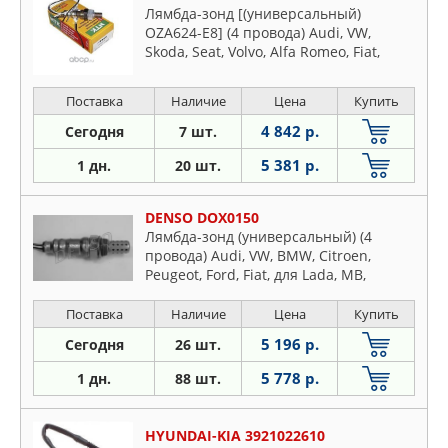
Лямбда-зонд [(универсальный)
OZA624-E8] (4 провода) Audi, VW,
Skoda, Seat, Volvo, Alfa Romeo, Fiat,
Lancia, Citroen, Peugeot, Renault, Ford,
MB, Opel, Smart
Поставка
Наличие
Цена
Купить
4 842 р.
Сегодня
7 шт.
5 381 р.
1 дн.
20 шт.
DENSO DOX0150
Лямбда-зонд (универсальный) (4
провода) Audi, VW, BMW, Citroen,
Peugeot, Ford, Fiat, для Lada, MB,
Nissan, Opel, Renault, Rover, Saab,
Volvo
Поставка
Наличие
Цена
Купить
5 196 р.
Сегодня
26 шт.
5 778 р.
1 дн.
88 шт.
HYUNDAI-KIA 3921022610