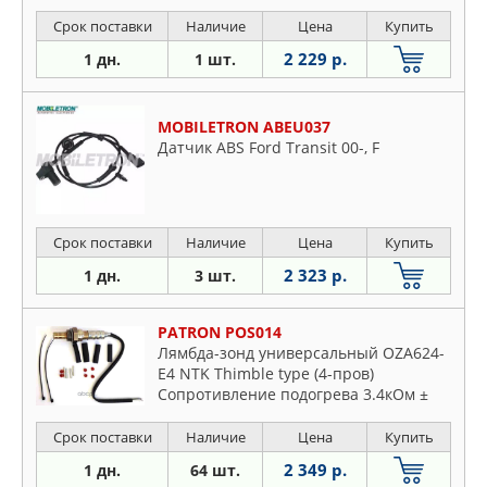
Срок поставки
Наличие
Цена
Купить
2 229 р.
1 дн.
1 шт.
MOBILETRON ABEU037
Датчик ABS Ford Transit 00-, F
Срок поставки
Наличие
Цена
Купить
2 323 р.
1 дн.
3 шт.
PATRON POS014
Лямбда-зонд универсальный OZA624-
E4 NTK Thimble type (4-пров)
Сопротивление подогрева 3.4кОм ±
0.7кОм
Срок поставки
Наличие
Цена
Купить
2 349 р.
1 дн.
64 шт.