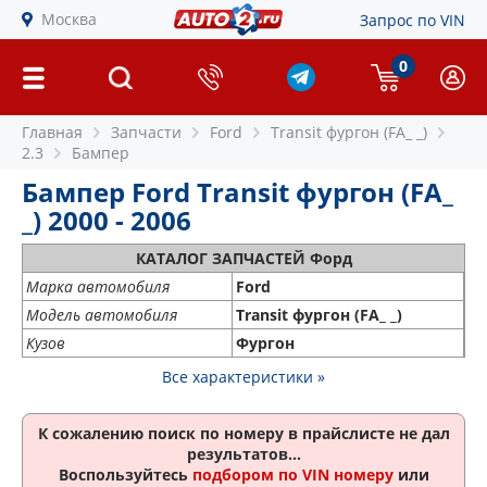
Москва
Запрос по VIN
0
Главная
Запчасти
Ford
Transit фургон (FA_ _)
2.3
Бампер
Бампер Ford Transit фургон (FA_
_) 2000 - 2006
КАТАЛОГ ЗАПЧАСТЕЙ Форд
Марка автомобиля
Ford
Модель автомобиля
Transit фургон (FA_ _)
Кузов
Фургон
Все характеристики »
К сожалению поиск по номеру
в прайслисте не дал
результатов...
Воспользуйтесь
подбором по VIN номеру
или