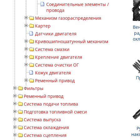
Соединительные элементы /
провода
Механизм газораспределения
Картер
Ве
ра
Датчики двигателя
ох
Кривошипношатунный механизм
Система смазки
Крепление двигателя
Система очистки ОГ
Кожух двигателя
П
Ременный привод
Фильтры
Ременный привод
Система подачи топлива
Подготовка топливной смеси
Система выпуска
Система охлаждения
Р
нак
Система сцепления