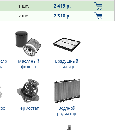
2 419 р.
1 шт.
2 318 р.
2 шт.
сло
Масляный
Воздушный
ь
фильтр
фильтр
сос
Термостат
Водяной
радиатор