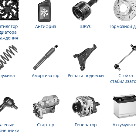
нтилятор
Антифриз
ШРУС
Тормозной д
диатора
лаждения
ружина
Амортизатор
Рычаги подвески
Стойка
стабилизат
улевые
Стартер
Генератор
Аккумулят
онечники