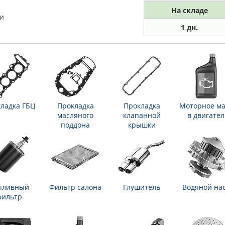
На складе
ки
1 дн.
ладка ГБЦ
Прокладка
Прокладка
Моторное ма
масляного
клапанной
в двигател
поддона
крышки
пливный
Фильтр салона
Глушитель
Водяной на
фильтр