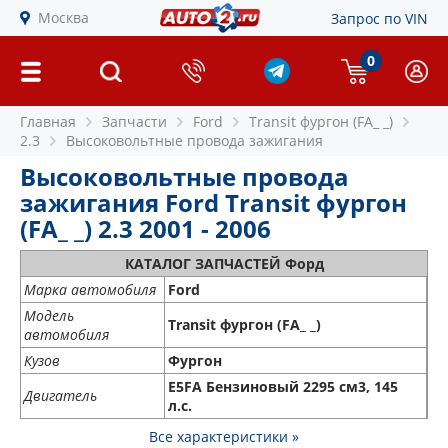
Москва
Запрос по VIN
0
Главная
Запчасти
Ford
Transit фургон (FA_ _)
2.3
Высоковольтные провода зажигания
Высоковольтные провода
зажигания Ford Transit фургон
(FA_ _) 2.3 2001 - 2006
КАТАЛОГ ЗАПЧАСТЕЙ Форд
Марка автомобиля
Ford
Модель
Transit фургон (FA_ _)
автомобиля
Кузов
Фургон
E5FA Бензиновый 2295 см3, 145
Двигатель
л.с.
Все характеристики »