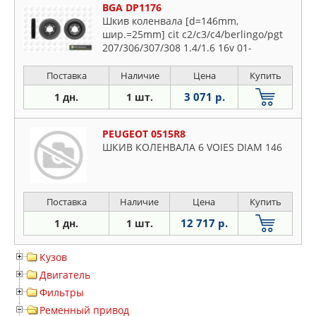
BGA DP1176
Шкив коленвала [d=146mm,
шир.=25mm] cit c2/c3/c4/berlingo/pgt
207/306/307/308 1.4/1.6 16v 01-
Поставка
Наличие
Цена
Купить
3 071 р.
1 дн.
1 шт.
PEUGEOT 0515R8
ШКИВ КОЛЕНВАЛА 6 VOIES DIAM 146
Поставка
Наличие
Цена
Купить
12 717 р.
1 дн.
1 шт.
Кузов
Двигатель
Фильтры
Ременный привод