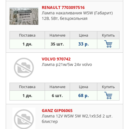
RENAULT 7703097516
Лампа накаливания W5W (Габарит)
12В, 5Вт, безцокольная
Поставка
Наличие
Цена
Купить
33 р.
1 дн.
35 шт.
VOLVO 970742
Лампа p21w/5w 24v volvo
Поставка
Наличие
Цена
Купить
68 р.
1 дн.
6 шт.
GANZ GIP06065
Лампа 12V W5W 5W W2,1x9,5d 2 шт.
блистер