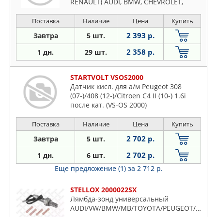
RENAULT) AUDI, BMW, CHEVROLET,
FORD,
Поставка
Наличие
Цена
Купить
2 393 р.
Завтра
5 шт.
2 358 р.
1 дн.
29 шт.
STARTVOLT VSOS2000
Датчик кисл. для а/м Peugeot 308
(07-)/408 (12-)/Citroen C4 II (10-) 1.6i
после кат. (VS-OS 2000)
Поставка
Наличие
Цена
Купить
2 702 р.
Завтра
5 шт.
2 702 р.
1 дн.
6 шт.
Еще предложение (1)
за 2 712 р.
STELLOX 2000022SX
Лямбда-зонд универсальный
AUDI/VW/BMW/MB/TOYOTA/PEUGEOT/OPEL/FORD/MAZDA