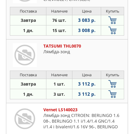
CITROEN/PEUGEOT, D
Поставка
Наличие
Цена
Купить
3 083 р.
Завтра
76 шт.
3 008 р.
1 дн.
15 шт.
TATSUMI THL0070
Лямбда-зонд
Поставка
Наличие
Цена
Купить
3 112 р.
Завтра
1 шт.
3 112 р.
1 дн.
3 шт.
Vernet LS140023
Лямбда-зонд CITROEN: BERLINGO 1.6
08-, BERLINGO 1.1 i/1.4/1.4 GNC/1.4
i/1.4 i bivalent/1.6 16V 96-, BERLINGO
фургон 1.6 08-, BERLINGO фургон 1.1