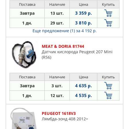
i/1.4 bivalent/1.
Поставка
Наличие
Цена
Купить
3 359 р.
Завтра
13 шт.
3 810 р.
1 дн.
29 шт.
Еще предложение (1)
за 4 192 р.
MEAT & DORIA 81744
Датчик кислорода Peugeot 207 Mini
(R56)
Поставка
Наличие
Цена
Купить
4 635 р.
Завтра
3 шт.
4 535 р.
1 дн.
12 шт.
PEUGEOT 1618V3
Лямбда-зонд 408 2012>