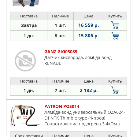
Поставка
Наличие
Цена
Купить
16 559 р.
Завтра
1 шт.
15 806 р.
1 дн.
8 шт.
GANZ GIG05085
Датчик кислорода, лямбда-зонд
RENAULT
Поставка
Наличие
Цена
Купить
2 182 р.
1 дн.
7 шт.
PATRON POS014
Лямбда-зонд универсальный OZA624-
E4 NTK Thimble type (4-пров)
Сопротивление подогрева 3.4кОм ±
0.7кОм
Срок поставки
Наличие
Цена
Купить