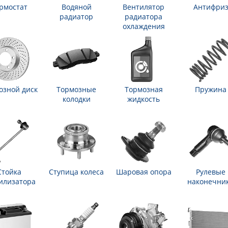
рмостат
Водяной
Вентилятор
Антифри
радиатор
радиатора
охлаждения
озной диск
Тормозные
Тормозная
Пружина
колодки
жидкость
Стойка
Ступица колеса
Шаровая опора
Рулевые
илизатора
наконечни