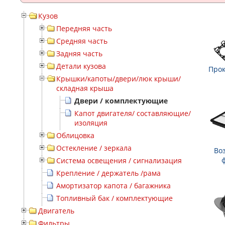
Кузов
Передняя часть
Средняя часть
Задняя часть
Детали кузова
Прок
Крышки/капоты/двери/люк крыши/
складная крыша
Двери / комплектующие
Капот двигателя/ составляющие/
изоляция
Облицовка
Остекление / зеркала
Во
Система освещения / сигнализация
Крепление / держатель /рама
Амортизатор капота / багажника
Топливный бак / комплектующие
Двигатель
Фильтры