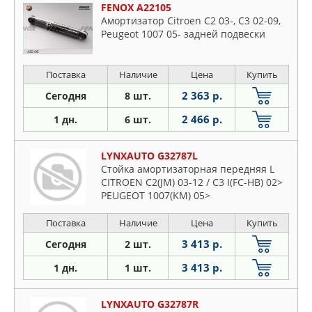
FENOX A22105
Амортизатор Citroen C2 03-, C3 02-09,
Peugeot 1007 05- задней подвески
Поставка
Наличие
Цена
Купить
2 363 р.
Сегодня
8 шт.
2 466 р.
1 дн.
6 шт.
LYNXAUTO G32787L
Стойка амортизаторная передняя L
CITROEN C2(JM) 03-12 / C3 I(FC-HB) 02>
PEUGEOT 1007(KM) 05>
Поставка
Наличие
Цена
Купить
3 413 р.
Сегодня
2 шт.
3 413 р.
1 дн.
1 шт.
LYNXAUTO G32787R