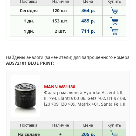
Поставка
Наличие
Цена
Купить
364 р.
Сегодня
120 шт.
489 р.
1 дн.
153 шт.
711 р.
1
дн.
2 шт.
Найдены аналоги (заменители) для запрошенного номера
ADS72101
BLUE PRINT
:
MANN W81180
Фильтр масляный Hyundai Accent I, II,
III >94, Elantra 00-06, Getz >02, H1 97-08,
i20 >09, i30 >09, Matrix >01, Santa Fe I, II
>00, Sonata I-V 88-10, Tuscon >04,
Terracan >01
Поставка
Наличие
Цена
Купить
205 р.
На складе
+