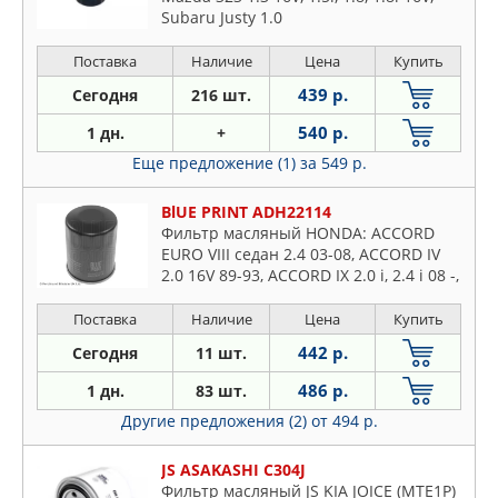
Subaru Justy 1.0
Поставка
Наличие
Цена
Купить
439 р.
Сегодня
216 шт.
540 р.
1 дн.
+
Еще предложение (1)
за 549 р.
BlUE PRINT ADH22114
Фильтр масляный HONDA: ACCORD
EURO VIII седан 2.4 03-08, ACCORD IV
2.0 16V 89-93, ACCORD IX 2.0 i, 2.4 i 08 -,
ACCORD IX универсал 2.0 i, 2.4 i 08 -,
ACCORD VII
Поставка
Наличие
Цена
Купить
442 р.
Сегодня
11 шт.
486 р.
1 дн.
83 шт.
Другие предложения (2)
от 494 р.
JS ASAKASHI C304J
Фильтр масляный JS KIA JOICE (MTE1P)