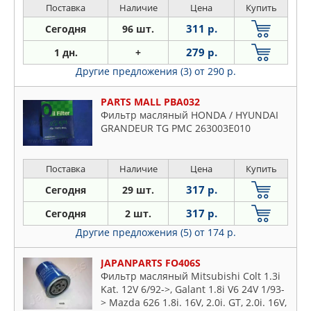
CC),HONDA ACCORD V (CC, CD),HONDA
Поставка
Наличие
Цена
Купить
ACCORD V
311 р.
Сегодня
96 шт.
279 р.
1 дн.
+
Другие предложения (3)
от 290 р.
PARTS MALL PBA032
Фильтр масляный HONDA / HYUNDAI
GRANDEUR TG PMC 263003E010
Поставка
Наличие
Цена
Купить
317 р.
Сегодня
29 шт.
317 р.
Сегодня
2 шт.
Другие предложения (5)
от 174 р.
JAPANPARTS FO406S
Фильтр масляный Mitsubishi Colt 1.3i
Kat. 12V 6/92->, Galant 1.8i V6 24V 1/93-
> Mazda 626 1.8i. 16V, 2.0i. GT, 2.0i. 16V,