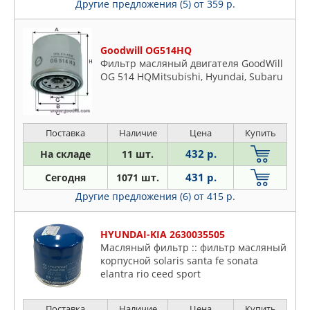
Другие предложения (5)
от 359 р.
Goodwill OG514HQ
Фильтр масляный двигателя GoodWill
OG 514 HQMitsubishi, Hyundai, Subaru
Поставка
Наличие
Цена
Купить
432 р.
На складе
11 шт.
431 р.
Сегодня
1071 шт.
Другие предложения (6)
от 415 р.
HYUNDAI-KIA 2630035505
Масляный фильтр :: фильтр масляный
корпусной solaris santa fe sonata
elantra rio ceed sport
Поставка
Наличие
Цена
Купить