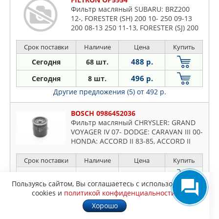
Фильтр масляный SUBARU: BRZ200
12-, FORESTER (SH) 200 10- 250 09-13
200 08-13 250 11-13, FORESTER (SJ) 200
13- 200 13-, FORESTER (SK) 250 18- 200
18-, IMPREZA седан
Срок поставки
Наличие
Цена
Купить
488 р.
Сегодня
68 шт.
496 р.
Сегодня
8 шт.
Другие предложения (5)
от 492 р.
BOSCH 0986452036
Фильтр масляный CHRYSLER: GRAND
VOYAGER IV 07- DODGE: CARAVAN III 00-
HONDA: ACCORD II 83-85, ACCORD II
Hatchback 83-85, ACCORD III 85-89,
ACCORD III Aerodec
Срок поставки
Наличие
Цена
Купить
510 р.
Сегодня
3 шт.
Пользуясь сайтом, Вы соглашаетесь с использованием
490 р.
1 дн.
+
cookies и
политикой конфиденциальности
.
Другие предложения (3)
от 609 р.
Хорошо