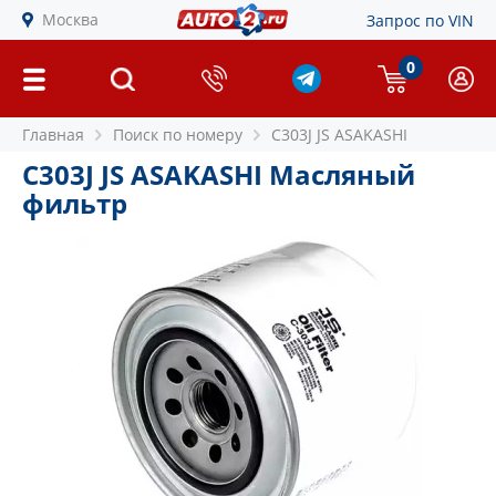
Москва
Запрос по VIN
0
Главная
Поиск по номеру
C303J JS ASAKASHI
C303J JS ASAKASHI Масляный
фильтр