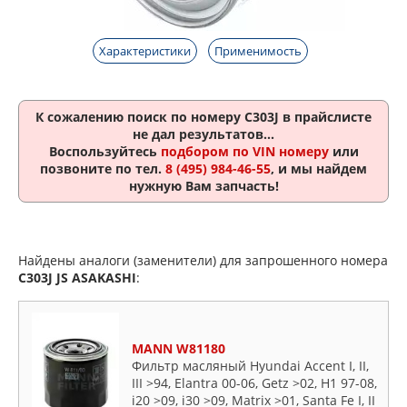
Характеристики
Применимость
К сожалению поиск по номеру
C303J
в прайслисте
не дал результатов...
Воспользуйтесь
подбором по VIN номеру
или
позвоните по тел.
8 (495) 984-46-55
, и мы найдем
нужную Вам запчасть!
Найдены аналоги (заменители) для запрошенного номера
C303J
JS ASAKASHI
:
MANN W81180
Фильтр масляный Hyundai Accent I, II,
III >94, Elantra 00-06, Getz >02, H1 97-08,
i20 >09, i30 >09, Matrix >01, Santa Fe I, II