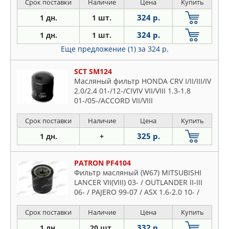
85-94
Срок поставки
Наличие
Цена
Купить
324 р.
1 дн.
1 шт.
324 р.
1 дн.
1 шт.
Еще предложение (1)
за 324 р.
SCT SM124
Масляный фильтр HONDA CRV I/II/III/IV
2.0/2.4 01-/12-/CIVIV VII/VIII 1.3-1.8
01-/05-/ACCORD VII/VIII
Срок поставки
Наличие
Цена
Купить
325 р.
1 дн.
+
PATRON PF4104
Фильтр масляный (W67) MITSUBISHI
LANCER VII(VIII) 03- / OUTLANDER II-III
06- / PAJERO 99-07 / ASX 1.6-2.0 10- /
CARISMA 00-06 , MAZDA 626 92-,
HONDA: ACCORD VIII 03-
Срок поставки
Наличие
Цена
Купить
332 р.
1 дн.
20 шт.