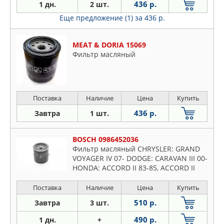
436 р.
1 дн.
2 шт.
Еще предложение (1)
за 436 р.
MEAT & DORIA 15069
Фильтр масляный
Поставка
Наличие
Цена
Купить
436 р.
Завтра
1 шт.
BOSCH 0986452036
Фильтр масляный CHRYSLER: GRAND
VOYAGER IV 07- DODGE: CARAVAN III 00-
HONDA: ACCORD II 83-85, ACCORD II
Hatchback 83-85, ACCORD III 85-89,
ACCORD III Aerodec
Поставка
Наличие
Цена
Купить
510 р.
Завтра
3 шт.
490 р.
1 дн.
+