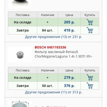
>00, Sonata I-V 88-10, Tuscon >04,
Terracan >01
Поставка
Наличие
Цена
Купить
205 р.
На складе
+
410 р.
Завтра
84 шт.
Другие предложения (13)
от 231 р.
BOSCH 0451103336
Фильтр масляный Renault
Clio/Megane/Laguna 1.4i-1.9DTi 95>
Поставка
Наличие
Цена
Купить
279 р.
На складе
+
376 р.
Завтра
50 шт.
Другие предложения (11)
от 313 р.