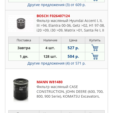
Другие предложения (3)
от 609 р.
BOSCH F026407124
Фильтр масляный Hyundai Accent I, II,
III >94, Elantra 00-06, Getz >02, H1 97-08,
i20 >09, i30 >09, Matrix >01, Santa Fe I, II
>00, Sonata I-V 88-10, Tuscon >04,
Terracan >01 (P7124)
Поставка
Наличие
Цена
Купить
527 р.
Завтра
4 шт.
504 р.
1 дн.
128 шт.
Другие предложения (4)
от 571 р.
MANN W81480
Фильтр масляный CASE
CONSTRUCTION, JOHN DEERE (600, 700,
800, 900 Serie), KOMATSU Excavators,
Wh