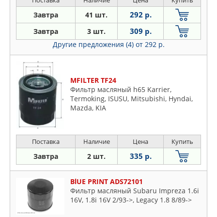
292 р.
Завтра
41 шт.
309 р.
Завтра
3 шт.
Другие предложения (4)
от 292 р.
MFILTER TF24
Фильтр масляный h65 Karrier,
Termoking, ISUSU, Mitsubishi, Hyndai,
Mazda, KIA
Поставка
Наличие
Цена
Купить
335 р.
Завтра
2 шт.
BlUE PRINT ADS72101
Фильтр масляный Subaru Impreza 1.6i
16V, 1.8i 16V 2/93->, Legacy 1.8 8/89->