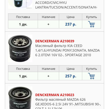
ACCORD/CIVIC/HYU
LANTRA/TUCSON/ACCENT/SONATA/H-
1/STAREX/iLoad 1.3-2.2 16V/3.0 V6 75-
Поставка
Наличие
Цена
Купить
237 р.
1 дн.
+
DENCKERMAN A210039
Масляный фильтр KIA CEED
1,4/1,6,HYUNDAI PONY,SONATA, MAZDA
6 2.0TDVI 16V 02-, SPORTAGE 2010
1.6GDI,
Поставка
Наличие
Цена
Купить
257 р.
1 дн.
+
DENCKERMAN A210023
Фильтр масляный MAZDA 626
GE,XEDOS-6 2.5I 24V 91-,MITSUBISHI 90-,
COLT 1.1I 12V 06-