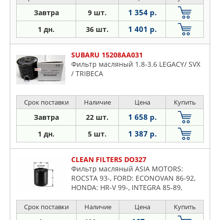
1 354 р.
Завтра
9 шт.
1 401 р.
1 дн.
36 шт.
SUBARU 15208AA031
Фильтр масляный 1.8-3.6 LEGACY/ SVX
/ TRIBECA
Срок поставки
Наличие
Цена
Купить
1 658 р.
Завтра
22 шт.
1 387 р.
1 дн.
5 шт.
CLEAN FILTERS DO327
Фильтр масляный ASIA MOTORS:
ROCSTA 93-, FORD: ECONOVAN 86-92,
HONDA: HR-V 99-, INTEGRA 85-89,
INTEGRA 97-01, HYUNDAI: TRAJET 00-,
KIA: BESTA фургон 96-, CAR
Срок поставки
Наличие
Цена
Купить