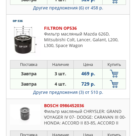
Другие предложения (6)
от 458 р.
FILTRON OP536
Фильтр масляный Mazda 626D,
Mitsubishi Colt, Lancer, Galant, L200,
L300, Space Wagon
Поставка
Наличие
Цена
Купить
469 р.
Завтра
3 шт.
729 р.
Завтра
4 шт.
Другие предложения (3)
от 510 р.
BOSCH 0986452036
Фильтр масляный CHRYSLER: GRAND
VOYAGER IV 07- DODGE: CARAVAN III 00-
HONDA: ACCORD II 83-85, ACCORD II
Hatchback 83-85, ACCORD III 85-89,
ACCORD III Aerodec
Поставка
Наличие
Цена
Купить