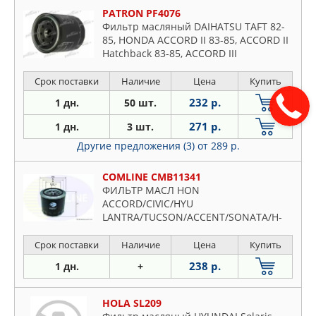
PATRON PF4076
Фильтр масляный DAIHATSU TAFT 82-
85, HONDA ACCORD II 83-85, ACCORD II
Hatchback 83-85, ACCORD III
Срок поставки
Наличие
Цена
Купить
232 р.
1 дн.
50 шт.
271 р.
1 дн.
3 шт.
Другие предложения (3)
от 289 р.
COMLINE CMB11341
ФИЛЬТР МАСЛ HON
ACCORD/CIVIC/HYU
LANTRA/TUCSON/ACCENT/SONATA/H-
1/STAREX/iLoad 1.3-2.2 16V/3.0 V6 75-
Срок поставки
Наличие
Цена
Купить
238 р.
1 дн.
+
HOLA SL209