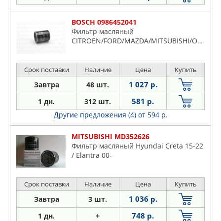
BOSCH 0986452041
Фильтр масляный
CITROEN/FORD/MAZDA/MITSUBISHI/OPEL….
Срок поставки
Наличие
Цена
Купить
1 027 р.
Завтра
48 шт.
581 р.
1 дн.
312 шт.
Другие предложения (4)
от 594 р.
MITSUBISHI MD352626
Фильтр масляный Hyundai Creta 15-22
/ Elantra 00-
Срок поставки
Наличие
Цена
Купить
1 036 р.
Завтра
3 шт.
748 р.
1 дн.
+