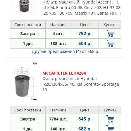
Фильтр масляный Hyundai Accent I, II,
III >94, Elantra 00-06, Getz >02, H1 97-08,
i20 >09, i30 >09, Matrix >01, Santa Fe I, II
>00, Sonata I-V 88-10, Tuscon >04,
Terracan >01 (P7124)
Срок поставки
Наличие
Цена
Купить
752 р.
Завтра
4 шт.
504 р.
1 дн.
138 шт.
Другие предложения (4)
от 568 р.
MECAFILTER ELH4264
Фильтр масляный Hyundai
ix20/i30/ix35/i40, Kia Sorento/ Sportage
10-
Срок поставки
Наличие
Цена
Купить
845 р.
Завтра
7784 шт.
682 р.
1 дн.
140 шт.