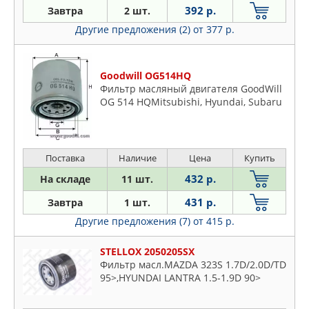
392 р.
Завтра
2 шт.
Другие предложения (2)
от 377 р.
Goodwill OG514HQ
Фильтр масляный двигателя GoodWill
OG 514 HQMitsubishi, Hyundai, Subaru
Поставка
Наличие
Цена
Купить
432 р.
На складе
11 шт.
431 р.
Завтра
1 шт.
Другие предложения (7)
от 415 р.
STELLOX 2050205SX
Фильтр масл.MAZDA 323S 1.7D/2.0D/TD
95>,HYUNDAI LANTRA 1.5-1.9D 90>