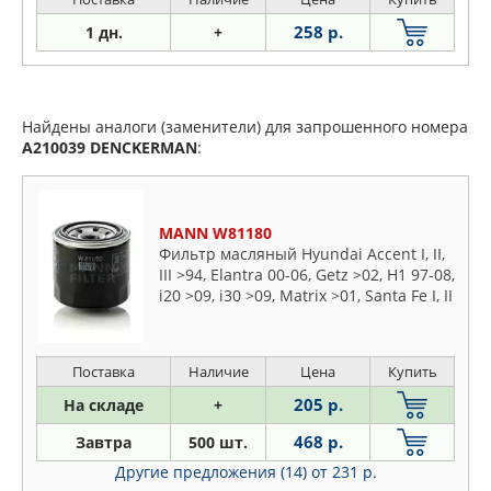
258 р.
1 дн.
+
Найдены аналоги (заменители) для запрошенного номера
A210039
DENCKERMAN
:
MANN W81180
Фильтр масляный Hyundai Accent I, II,
III >94, Elantra 00-06, Getz >02, H1 97-08,
i20 >09, i30 >09, Matrix >01, Santa Fe I, II
>00, Sonata I-V 88-10, Tuscon >04,
Terracan >01
Поставка
Наличие
Цена
Купить
205 р.
На складе
+
468 р.
Завтра
500 шт.
Другие предложения (14)
от 231 р.