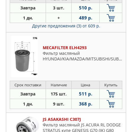
510 р.
Завтра
3 шт.
489 р.
1 дн.
+
Другие предложения (3)
от 609 р.
MECAFILTER ELH4293
Фильтр масляный
HYUNDAI/KIA/MAZDA/MITSUBISHI/SUBARU/SUZUKI
Срок поставки
Наличие
Цена
Купить
511 р.
Завтра
175 шт.
368 р.
1 дн.
9 шт.
JS ASAKASHI C307J
Фильтр масляный JS ACURA RL DODGE
STRATUS купе GENESIS G70 (IK) G80