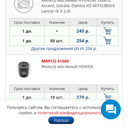
Фильтр масляный HYUNDAI Solaris,
Accent, Sonata, Elantra XD MITSUBISHI
Lancer IX X 2.0l
Срок поставки
Наличие
Цена
Купить
245 р.
1 дн.
+
254 р.
1 дн.
50 шт.
Другие предложения (4)
от 254 р.
MAPCO 61560
Фильтр масляный HONDA
Срок поставки
Наличие
Цена
Купить
279 р.
1 дн.
10 шт.
305 р.
1 дн.
+
Пользуясь сайтом, Вы соглашаетесь с использованием
cookies и
политикой конфиденциальности
.
Хорошо
STELLOX 2050099SX
Фильтр масл.RENAULT