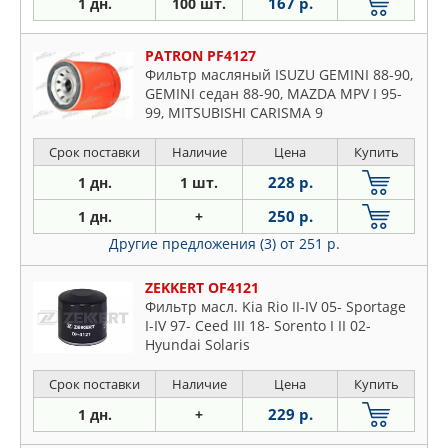
167 р.
1 дн.
100 шт.
PATRON PF4127
Фильтр масляный ISUZU GEMINI 88-90,
GEMINI седан 88-90, MAZDA MPV I 95-
99, MITSUBISHI CARISMA 9
Срок поставки
Наличие
Цена
Купить
228 р.
1 дн.
1 шт.
250 р.
1 дн.
+
Другие предложения (3)
от 251 р.
ZEKKERT OF4121
Фильтр масл. Kia Rio II-IV 05- Sportage
I-IV 97- Ceed III 18- Sorento I II 02-
Hyundai Solaris
Срок поставки
Наличие
Цена
Купить
229 р.
1 дн.
+